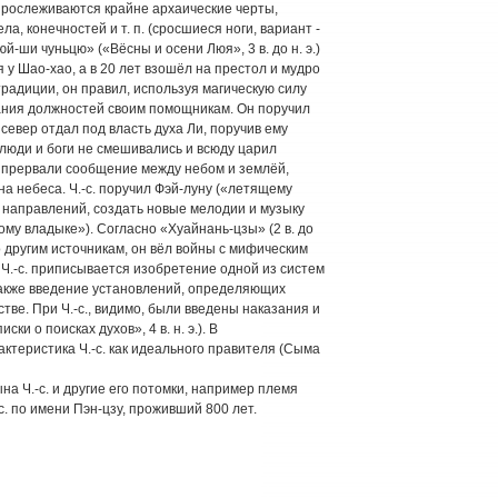
 прослеживаются крайне архаические черты,
, конечностей и т. п. (сросшиеся ноги, вариант -
-ши чуньцю» («Вёсны и осени Люя», 3 в. до н. э.)
ся у Шао-хао, а в 20 лет взошёл на престол и мудро
радиции, он правил, используя магическую силу
вания должностей своим помощникам. Он поручил
 север отдал под власть духа Ли, поручив ему
 люди и боги не смешивались и всюду царил
Ли прервали сообщение между небом и землёй,
а небеса. Ч.-с. поручил Фэй-луну («летящему
и направлений, создать новые мелодии и музыку
у владыке»). Согласно «Хуайнань-цзы» (2 в. до
. По другим источникам, он вёл войны с мифическим
 Ч.-с. приписывается изобретение одной из систем
а также введение установлений, определяющих
е. При Ч.-с., видимо, были введены наказания и
ски о поисках духов», 4 в. н. э.). В
ктеристика Ч.-с. как идеального правителя (Сыма
а Ч.-с. и другие его потомки, например племя
с. по имени Пэн-цзу, проживший 800 лет.