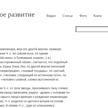
ое развитие
Видео
Статьи
Фото
Книги
вопредок, внук (по другой версии, правнук)
ни Ч.-с. не совсем ясна: по одним
 вэнь» («Толкование знаков», 1 в.),
настороженный облик», считается, что подобный
нь Хуана (Хань Лю), по другой версии (японский
первопредок», «первый государь», по третьей,
», «человек, следующий по истинному пути», по
- «человек с ровной, словно выточенной из
Ч.-с. от луча звезды, пронзившего луну, словно
м представлениям, радуга - дракон с головами по
им скрыто представление о рождении первопредка
а). Ч.-с. родился со щитом и копьём на голове
). В облике Ч.-с., судя по описаниям в