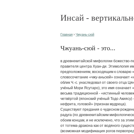
Инсай - вертикальн
Главная
›
Чжуань-сюй
Чжуань-сюй - это...
в древнекитайской мифологии божество-пер
правителя центра Хуан-ди. Этимология име
предположениям, восходящим к словарю «Шо
словосочетание «чжу-аньсюй» означает «
облик Ч.-с. унаследовал от своего отца Ця
учёный Мори Ясутаро), это имя означает «
весьма традиционной - «истинный человек
четвёртой (японский учёный Тодо Акиясу) 
нефрита, головой» (признак мудреца).
Существуют предания о чудесном рождении 
радуга (по древнекитайским мифологически
обоим концам, и не исключено, что за эт
от тотема-дракона как от водяного существ
(возможная модификация рогов первопредка