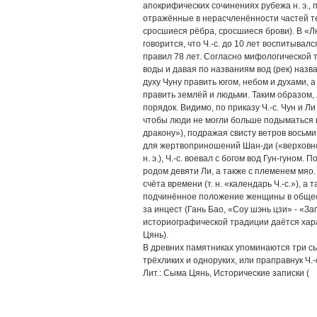
апокрифических сочинениях рубежа н. э.,
отражённые в нерасчленённости частей тела
сросшиеся рёбра, сросшиеся брови). В «Люй
говорится, что Ч.-с. до 10 лет воспитывал
правил 78 лет. Согласно мифологической т
воды и давая по названиям вод (рек) наз
духу Чуну править югом, небом и духами, а
править землёй и людьми. Таким образом,
порядок. Видимо, по приказу Ч.-с. Чун и 
чтобы люди не могли больше подыматься н
дракону»), подражая свисту ветров восьм
для жертвоприношений Шан-ди («верховном
н. э.), Ч.-с. воевал с богом вод Гун-гуном
родом девяти Ли, а также с племенем мяо.
счёта времени (т. н. «календарь Ч.-с.»), 
подчинённое положение женщины в обществ
за инцест (Гань Бао, «Coy шэнь цзи» - «Запи
историографической традиции даётся хара
Цянь).
В древних памятниках упоминаются три сын
трёхликих и одноруких, или праправнук Ч.-
Лит.: Сыма Цянь, Исторические записки (