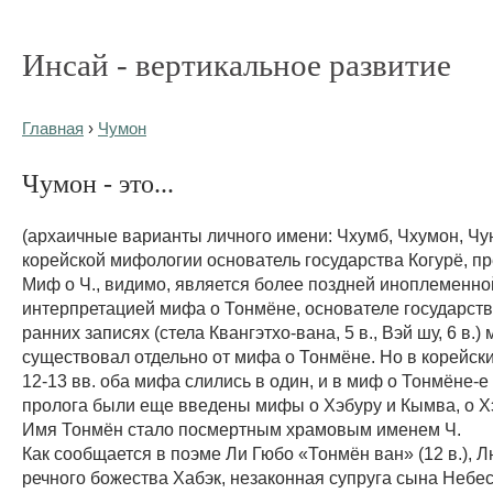
Инсай - вертикальное развитие
Главная
›
Чумон
Чумон - это...
(архаичные варианты личного имени: Чхумб, Чхумон, Чун
корейской мифологии основатель государства Когурё, пр
Миф о Ч., видимо, является более поздней иноплеменно
интерпретацией мифа о Тонмёне, основателе государств
ранних записях (стела Квангэтхо-вана, 5 в., Вэй шу, 6 в.) 
существовал отдельно от мифа о Тонмёне. Но в корейск
12-13 вв. оба мифа слились в один, и в миф о Тонмёне-е
пролога были еще введены мифы о Хэбуру и Кымва, о Х
Имя Тонмён стало посмертным храмовым именем Ч.
Как сообщается в поэме Ли Гюбо «Тонмён ван» (12 в.), Л
речного божества Хабэк, незаконная супруга сына Небе