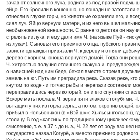
зачав от солнечного луча, родила из-под правой подмы
яйцо. Его бросили в конюшню, но лошади не затоптали е
отнесли в глухие горы, но животные охраняли его, и все
сиял луч. Яйцо вернули матери, и из него вышел мальчик
необыкновенной внешности. С раннего детства он научи
стрелять из лука, и ему дали имя Ч. (на языке Пуё - «иск
из лука»). Сыновья его приемного отца, пуёского правит
зависти однажды привязали Ч. к дереву и отняли добыч
дерево с корнем, юноша вернулся домой. Тогда они реши
Ч. хитростью получил отличного скакуна и, предупрежд
о нависшей над ним беде, бежал вместе с тремя друзьям
земель на юг. Путь им преградила река. Сказав реке, кто 
кнутом по воде - и тотчас рыбы и черепахи составили мос
переправившись через который, он и его спутники спасли
Вскоре мать послала Ч. зерна пяти злаков с голубями. Ч.
вытащил у них из горла зерна, а потом, окропив водой, о
прибыл в Чольбончхон (в «Вэй шу»: Хыльсынгольсон), г
столицу. В год «капсин» по традиционному циклическому
счислению, т. е. в 37 г. до н. э., Ч. 22 лет от роду взошел н
государство назвал Когурё, а вместо прежнего родового
Ко («высокий»), потому что зачат был от солнца, находи