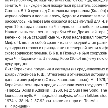
зените. Ч. вынужден был покориться правитель соседне
Сонъян. В 7-й луне над Соколиным перевалом (Коллён)
черное облако и послышалось, будто там копают землю. 
рассеялось, на перевале оказался воздвигнутый для Ч. г
луне 19-го года правления Ч. поднялся на небо и не сош
Нашли лишь его плеть и погребли её на Драконьей горе (
велению Неба старший сын Ч. - Юри наследовал престол
Миф о Ч. являет собой сравнительно поздний этап разв
культурных героях и принадлежит к северной ветви миф
скотоводческих племен. В 6 в. в Пхеньяне был сооружён 
духа Ч. - Кодынсина. В период Коре (10-14 вв.) ему покл
духу предков.
Лит.: Корейские предания и легенды (из средневековых кн
Джарылгасинова Р. Ш., Этногенез и этническая история 
данным эпиграфики («Стела Квангэтхо-вана»), М., 1979; 
Корейские легенды о предках - основателях государств Т
«Народы Азии и Африки», 1968, № 2; Sun Нее Song, The
foundation myth: An integrated analysis, «Asian folklore stu
1974, v. 38. № 2, 37-92; см. также лит. при ст. Тонмён.
Л. Р. Концевич.