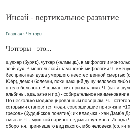
Инсай - вертикальное развитие
Главная
›
Чотгоры
Чотгоры - это...
шудхер (бурят.), чуткер (калмыцк.), в мифологии монголь
злой дух. В монгольской шаманской мифологии Ч. имену
бесприютная душа умершего неестественной смертью (ср
Юёр), демон болезни, похищающий душу человека либо
в тело больного. В шаманских призываниях Ч. (как и шу
альбины, ада, алээ и пр.) - собирательное наименование
По несколько модифицированным поверьям, Ч. - категор
которыми становятся люди, совершившие при жизни «1
грехов» (буддийское понятие); их владыка - хан Дамба Д
смысле Ч. - мужской вариант ведьмы-шул-маса. Иногда 
оборотня, принявшего вид какого-либо человека (ср. китай