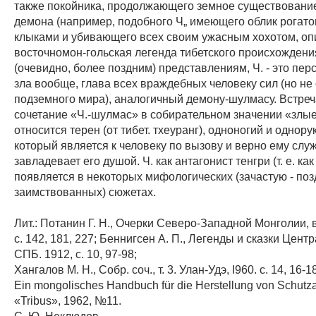
также покойника, продолжающего земное существование
демона (например, подобного Ч„ имеющего облик рогато
клыками и убивающего всех своим ужасным хохотом, о
восточномон-гольская легенда тибетского происхождени
(очевидно, более поздним) представлениям, Ч. - это пе
зла вообще, глава всех враждебных человеку сил (но не
подземного мира), аналогичный демону-шулмасу. Встреч
сочетание «Ч.-шулмас» в собирательном значении «злые 
относится терен (от тибет. тхеуранг), одноногий и однору
который является к человеку по вызову и верно ему служ
завладевает его душой. Ч. как антагонист тенгри (т. е. как
появляется в некоторых мифологических (зачастую - поз
заимствованных) сюжетах.
Лит.: Потанин Г. Н., Очерки Северо-Западной Монголии, в
с. 142, 181, 227; Беннигсен А. П., Легенды и сказки Цент
СПБ. 1912, с. 10, 97-98;
Хангалов М. Н., Собр. соч., т. 3. Улан-Удэ, I960. с. 14, 16-1
Ein mongolisches Handbuch für die Herstellung von Schutz
«Tribus», 1962, №11.
С. Ю. Неклюдов.