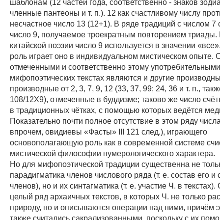
шаблонам (12 частей года, соответственно - знаков зодиа
членные пантеоны и т. п.). 12 как счастливому числу про
несчастное число 13 (12+1). В ряде традиций с числом 7
число 9, получаемое троекратным повторением триады. 
китайской поэзии число 9 используется в значении «все
роль играет оно в индивидуальном мистическом опыте. 
отмеченными и соответственно этому употребительными 
мифопоэтических текстах являются и другие производны
производные от 2, 3, 7, 9, 12 (33, 37, 99; 24, 36 и т. п., так
108/12Х9), отмеченные в буддизме; таково же число счё
в традиционных чётках, с помощью которых ведётся мед
Показательно почти полное отсутствие в этом ряду числа 
впрочем, овидиевы «Фасты» III 121 след.), играющего
основополагающую роль как в современной системе счис
мистической философии нумерологического характера.
Но для мифопоэтической традиции существенна не толь
парадигматика членов числового ряда (т. е. состав его и 
членов), но и их синтагматика (т. е. участие Ч. в текстах)
целый ряд архаичных текстов, в которых Ч. не только р
природу, но и описываются операции над ними, причём 
также считались сакрализованными, поскольку с их пом