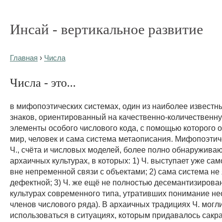
Инсай - вертикальное развитие
Главная
›
Числа
Числа - это...
в мифопоэтических системах, один из наиболее известн
знаков, ориентированный на качественно-количественну
элементы особого числового кода, с помощью которого
мир, человек и сама система метаописания. Мифопоэти
Ч., счёта и числовых моделей, более полно обнаруживаю
архаичных культурах, в которых: 1) Ч. выступает уже сам
вне непременной связи с объектами; 2) сама система не
дефектной; 3) Ч. же ещё не полностью десемантизирован
культурах современного типа, утративших понимание н
членов числового ряда). В архаичных традициях Ч. могл
использоваться в ситуациях, которым придавалось сакр