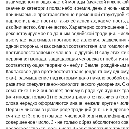
взаимодополняющих частей монады (мужской и женской 
значения категории пола; небо и земля, день и ночь как 
принимаемые пространственно-временной структурой ко
парности, в частности в таких её аспектах, как чётность, 
двойничество, близнечество. Характерно соотношение 1 
реконструируемое по данным ведийской традиции. Число
выступает как символ противопоставления, разделения и
одной стороны, и как символ соответствия или гомологи
противопоставляемых членов - с другой. В силу этих каче
первичная монада, защищающая человека от небытия и
соответствующая творению - небу и Земле, рождённым в
Как таковое два противостоит трансцендентному одному,
eka-), размышление над которым дало начало особой ст
развитии спекулятивно-космологического умозрения. Ск
семантике 1 и 2 объясняет, почему в ряде культурных тра
(или иногда только 1) не рассматриваются как числа (со
слова нередко оформляются иначе, нежели другие числи
Первым числом в целом ряде традиций (в т. ч. и в древн
считается 3; оно открывает числовой ряд и квалифицируе
совершенное число. 3 - не только образ абсолютного со
превосходства (ср. роль числа 3 как суперлатива: трисв