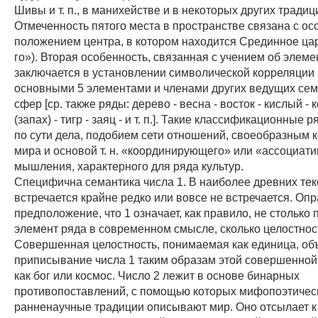
Шивы и т. п., в манихействе и в некоторых других традиц
Отмеченность пятого места в пространстве связана с о
положением центра, в котором находится Срединное ца
го»). Вторая особенность, связанная с учением об элеме
заключается в установлении символической корреляции
основными 5 элементами и членами других ведущих сем
сфер [ср. также ряды: дерево - весна - восток - кислый -
(запах) - тигр - заяц - и т. п.]. Такие классификационные 
по сути дела, подобием сети отношений, своеобразным 
мира и основой т. н. «координирующего» или «ассоциат
мышления, характерного для ряда культур.
Специфична семантика числа 1. В наиболее древних тек
встречается крайне редко или вовсе не встречается. Оп
предположение, что 1 означает, как правило, не столько
элемент ряда в современном смысле, сколько целостност
Совершенная целостность, понимаемая как единица, об
приписывание числа 1 таким образам этой совершенной
как бог или космос. Число 2 лежит в основе бинарных
противопоставлений, с помощью которых мифопоэтичес
ранненаучные традиции описывают мир. Оно отсылает к