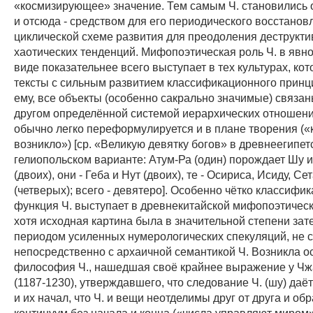
«космизирующее» значение. Тем самым Ч. становились
и отсюда - средством для его периодического восстанов
циклической схеме развития для преодоления деструкт
хаотических тенденций. Мифопоэтическая роль Ч. в явн
виде показательнее всего выступает в тех культурах, ко
тексты с сильным развитием классификационного принц
ему, все объекты (особенно сакрально значимые) связан
другом определённой системой иерархических отношени
обычно легко переформулируется и в плане творения («к
возникло») [ср. «Великую девятку богов» в древнеегипет
гелиопольском варианте: Атум-Ра (один) порождает Шу и
(двоих), они - Геба и Нут (двоих), те - Осириса, Исиду, С
(четверых); всего - девятеро]. Особенно чётко классифи
функция Ч. выступает в древнекитайской мифопоэтическ
хотя исходная картина была в значительной степени за
периодом усиленных нумерологических спекуляций, не 
непосредственно с архаичной семантикой Ч. Возникла о
философия Ч., нашедшая своё крайнее выражение у Ч
(1187-1230), утверждавшего, что следование Ч. (шу) даё
и их начал, что Ч. и вещи неотделимы друг от друга и об
континуум без начала и конца («числа управляют миром