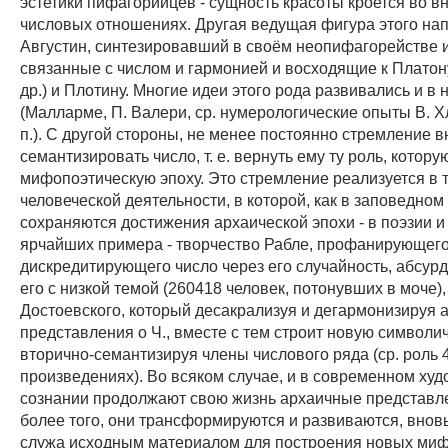
эстетики пифагорийцев - сущность красоты кроется во в
числовых отношениях. Другая ведущая фигура этого нап
Августин, синтезировавший в своём неопифагорействе 
связанные с числом и гармонией и восходящие к Платон
др.) и Плотину. Многие идеи этого рода развивались и в
(Малларме, П. Валери, ср. нумерологические опыты В. Хл
п.). С другой стороны, не менее постоянно стремление в
семантизировать число, т. е. вернуть ему ту роль, котору
мифопоэтическую эпоху. Это стремление реализуется в 
человеческой деятельности, в которой, как в заповедном
сохраняются достижения архаической эпохи - в поэзии и
ярчайших примера - творчество Рабле, профанирующего
дискредитирующего число через его случайность, абсурд
его с низкой темой (260418 человек, потонувших в моче), 
Достоевского, который десакрализуя и дегармонизируя 
представления о Ч., вместе с тем строит новую символи
вторично-семантизируя члены числового ряда (ср. роль 4
произведениях). Во всяком случае, и в современном ху
сознании продолжают свою жизнь архаичные представле
более того, они трансформируются и развиваются, вновь
служа исходным материалом для построения новых миф