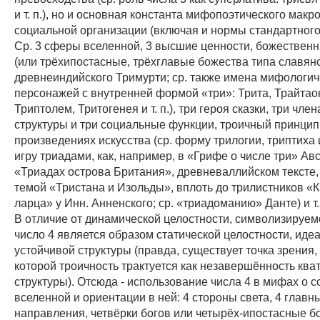
и т. п.), но и основная константа мифопоэтического макр
социальной организации (включая и нормы стандартного
Ср. 3 сферы вселенной, 3 высшие ценности, божествен
(или трёхипостасные, трёхглавые божества типа славянс
древнеиндийского Тримурти; ср. также имена мифологич
персонажей с внутренней формой «три»: Трита, Трайтаон
Триптолем, Тритогенея и т. п.), три героя сказки, три чле
структуры и три социальные функции, троичный принцип
произведениях искусства (ср. форму трилогии, триптиха 
игру триадами, как, например, в «Грифе о числе три» Ав
«Триадах острова Британия», древневаллийском тексте,
темой «Тристана и Изольды», вплоть до трилистников «
ларца» у Инн. Анненского; ср. «триадоманию» Данте) и т.
В отличие от динамической целостности, символизируем
число 4 является образом статической целостности, иде
устойчивой структуры (правда, существует точка зрения,
которой троичность трактуется как незавершённость кв
структуры). Отсюда - использование числа 4 в мифах о 
вселенной и ориентации в ней: 4 стороны света, 4 главн
направления, четвёрки богов или четырёх-ипостасные боги