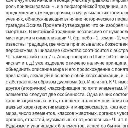
роль приписывалась Ч. и в пифагорейской традиции, и в
продолжениях (между прочим, в мусульманских космоло
учениях, обнаруживающих влияние исторического пифаг
трагедии Эсхила Прометей утверждает, что он изобрёл ч
смертных. В китайской традиции независимо от нумерол
мистицизма и символизации Ч. (ср. небо - 1, земля - 2, челов
известны традиции, где числа приписывались божестве
персонажам; в шиваизме божество соотносится с абстра
Ч.: тамильский поэт 7 в. Аппар говорит о Шиве: «Он - чи
числа» и т. д.) уже издревле отмечено наличие принцип
объединить описание мира и его происхождение с поня
признаков, лежащей в основе любой классификации, и, 
с абстрактным образом дуализма (ср. Инь и ян). К Ч. им
другая (вторичная) классификация по пяти элементам. И
элементах следуют две особенности. Одна из них состои
канонизации числа пять, ставшего эталоном описания н
важных характеристик макро- и микрокосма (ср. кратнос
мира, число элементов, классов животных, органов чувс
органов, страстей, музыкальных нот, «основных» Ч. и т. п.
буддизме и упанишадах б элементов, аспектов бытия, ог