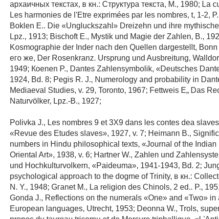
архаичных текстах, в кн.: Структура текста, М., 1980; La cur
Lеs harmonies de l'Etre exprimées par les nombres, t, 1-2, P.
Boklen Е.. Die «Ungluckszahl» Dreizehn und ihre mythisch
Lpz., 1913; Bischoft Е., Mystik und Magie der Zahlen, В., 192
Kosmographie der Inder nach den Quellen dargestellt, Bonn 
его же, Der Rosenkranz. Ursprung und Ausbreitung, Walldor
1949; Коеnen P., Dantes Zahlensymbolik, «Deutsches Dante
1924, Bd. 8; Pegis R. J., Numerology and probability in Dante
Mediaeval Studies, v. 29, Toronto, 1967; Fettweis E„ Das R
Naturvölker, Lpz.-В., 1927;
Polivka J., Les nombres 9 et 3Х9 dans les contes dea slaves 
«Revue des Etudes slaves», 1927, v. 7; Heimann В., Signifi
numbers in Hindu philosophical texts, «Journal of the Indian 
Oriental Art», 1938, v. 6; Hartner W., Zahlen und Zahlensyste
und Hochkulturvolkern, «Paideuma», 1941-1943, Bd. 2; Jung
psychological approach to the dogme of Trinity, в кн.: Collect
N. Y., 1948; Gгаnet М., La religion des Chinols, 2 ed.. P., 195
Gonda J., Reflections on the numerals «One» and «Two» in 
European languages, Utrecht, 1953; Deonna W., Trols, superl
propos du taureau tricornu et de Mercure triphallique. «L'Anti