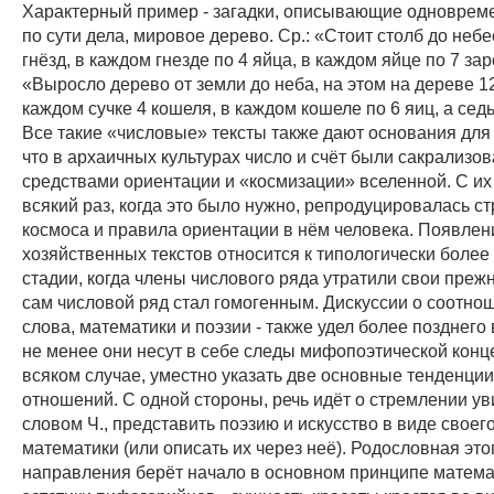
Характерный пример - загадки, описывающие одновремен
по сути дела, мировое дерево. Ср.: «Стоит столб до небе
гнёзд, в каждом гнезде по 4 яйца, в каждом яйце по 7 з
«Выросло дерево от земли до неба, на этом на дереве 12
каждом сучке 4 кошеля, в каждом кошеле по 6 яиц, а сед
Все такие «числовые» тексты также дают основания для
что в архаичных культурах число и счёт были сакрализ
средствами ориентации и «космизации» вселенной. С и
всякий раз, когда это было нужно, репродуцировалась ст
космоса и правила ориентации в нём человека. Появлен
хозяйственных текстов относится к типологически более
стадии, когда члены числового ряда утратили свои преж
сам числовой ряд стал гомогенным. Дискуссии о соотнош
слова, математики и поэзии - также удел более позднего
не менее они несут в себе следы мифопоэтической конц
всяком случае, уместно указать две основные тенденции
отношений. С одной стороны, речь идёт о стремлении ув
словом Ч., представить поэзию и искусство в виде своег
математики (или описать их через неё). Родословная это
направления берёт начало в основном принципе матема