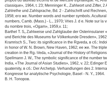
classique», 1964, t. 23; Menninger K., Zahlwort und Zifter, 2 Au
Zahlrelhe und Zahlsprache, Bd. 2 - Zahlschrift und Rechnen,
1958; его же. Number words and number symbols. Acultural h
numbers, Camb. (Mass.) - L., 1970; Vries J. d е. Note sur la v
du nombre trois, «Ogam», 1959,v. 11;
Barthel T. S„ Zahlweise und Zahlglaube der Osterinsulane
und Berichte des Museums fur Völkerkunde Dresden», 1962,
Kramrisch S., Two: its significance in the Rgveda, в сб.: Indo
in honor of W. N. Brown, New Haven, 1962; ее же. The triple 
creation in the Rg.-Veda, «Journal of the History of Religions»
Spellmann J. W., The symbolic significance of the number tw
India, «The Journal of Asian Studies», 1962, v. 22; Edinger Е.
quaternity, в сб.: Der Archetyp. Verhandlungen des 2. Intern
Kongresse fur analytische Psychologie, Basel - N. Y., 1964.
В. Н. Топоров.