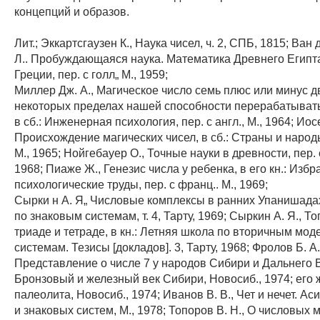
концепций и образов.
Лит.; Эккартсгаузен К., Наука чисел, ч. 2, СПБ, 1815; Ван
Л.. Пробуждающаяся наука. Математика Древнего Египт
Греции, пер. с голл„ М., 1959;
Миллер Дж. А., Магическое число семь плюс или минус д
некоторых пределах нашей способности перерабатыват
в сб.: Инженерная психология, пер. с англ., М., 1964; Иос
Происхождение магических чисел, в сб.: Страны и народы
М., 1965; Нойгебауер О., Точные науки в древности, пер. с
1968; Пиаже Ж., Генезис числа у ребенка, в его кн.: Изб
психологические труды, пер. с франц.. М., 1969;
Сырки н А. Я„ Числовые комплексы в ранних Упанишадах,
по знаковым системам, т. 4, Тарту, 1969; Сыркин А. Я., То
триаде и тетраде, в кн.: Летняя школа по вторичным м
системам. Тезисы [докладов]. 3, Тарту, 1968; Фролов Б. А.
Представление о числе 7 у народов Сибири и Дальнего Во
Бронзовый и железный век Сибири, Новосиб., 1974; его 
палеолита, Новосиб., 1974; Иванов В. В., Чет и нечет. А
и знаковых систем, М., 1978; Топоров В. Н., О числовых 