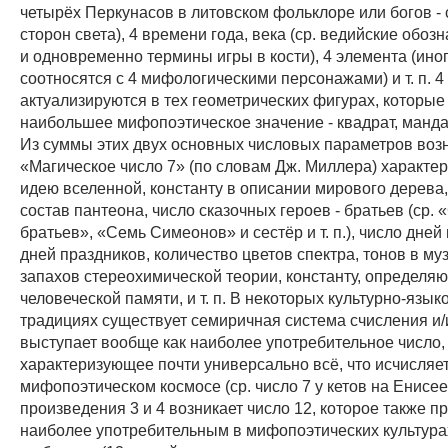
четырёх Перкунасов в литовском фольклоре или богов - 
сторон света), 4 времени года, века (ср. ведийские обоз
и одновременно термины игры в кости), 4 элемента (ино
соотносятся с 4 мифологическими персонажами) и т. п. 
актуализируются в тех геометрических фигурах, которы
наибольшее мифопоэтическое значение - квадрат, мандал
Из суммы этих двух основных числовых параметров возн
«Магическое число 7» (по словам Дж. Миллера) характе
идею вселенной, константу в описании мирового дерева
состав пантеона, число сказочных героев - братьев (ср.
братьев», «Семь Симеонов» и сестёр и т. п.), число дней
дней праздников, количество цветов спектра, тонов в му
запахов стереохимической теории, константу, определ
человеческой памяти, и т. п. В некоторых культурно-язык
традициях существует семиричная система счисления и/
выступает вообще как наиболее употребительное число,
характеризующее почти универсально всё, что исчисляет
мифопоэтическом космосе (ср. число 7 у кетов на Енисее
произведения 3 и 4 возникает число 12, которое также п
наиболее употребительным в мифопоэтических культур