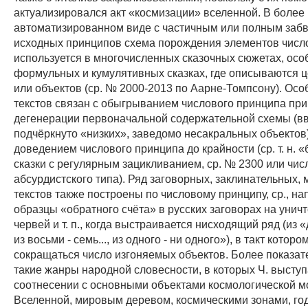
актуализировался акт «космизации» вселенной. В более
автоматизированном виде с частичным или полным заб
исходных принципов схема порождения элементов числ
используется в многочисленных сказочных сюжетах, осо
формульных и кумулятивных сказках, где описываются ц
или объектов (ср. № 2000-2013 по Аарне-Томпсону). Осо
текстов связан с обыгрыванием числового принципа при
дегенерации первоначальной содержательной схемы (в
подчёркнуто «низких», заведомо несакральных объектов)
доведением числового принципа до крайности (ср. т. н. 
сказки с регулярным зацикливанием, ср. № 2300 или чи
абсурдистского типа). Ряд заговорных, заклинательных,
текстов также построены по числовому принципу, ср., на
образцы «обратного счёта» в русских заговорах на унич
червей и т. п., когда выстраивается нисходящий ряд (из 
из восьми - семь..., из одного - ни одного»), в такт котор
сокращаться число изгоняемых объектов. Более показат
такие жанры народной словесности, в которых Ч. выступ
соотнесении с основными объектами космологической м
Вселенной, мировым деревом, космическими зонами, годо