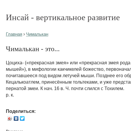
Инсай - вертикальное развитие
Главная
›
Чималькан
Чималькан - это...
Цоциха- («прекрасная змея» или «прекрасная змея рода
мышей»), в мифологии какчикелей божество, первонача
почитавшееся под видом летучей мыши. Позднее его обр
Кецалькоатлем, принесённым тольтеками, и уже предста
пернатой змеи. К нач. 16 в. Ч. почти слился с Тохилем.
р. к.
Поделиться: