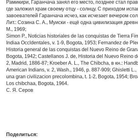
Рамикири, Гаранчача занял его место, позднее стал пра
где заложил храм своему отцу - солнцу. С приходом испа
завоевателей Гаранчача исчез, как исчезает вечером сол
Лит.: Созина С. А., Муиски - ещё одна цивилизация древ
М., 1969;
Simon P., Noticias historiales de las conquistas de Tierra Fi
Indiaa Occldentales, v. 1-9, Bogota, 1953; Fernandez de Pled
Historia general de las conquistas del Nuevo Reino de Grana
Bogota, 1942; Castellanos J. de, Historia del Nuevo Reino de
2, Madrid, 1886-87; Kroeber A. L., The Chibcha, в кн.: Hand
American Indians, v. 2, Wash., 1946, p. 887-909; Ghisletti L.
una gran civilizacion precolombina, t. 1-2, Bogota, 1954; Bro
Los chibchaa, Bogota, 1964.
С. Я. Серов
Поделиться: