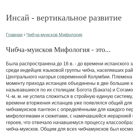
Инсай - вертикальное развитие
Главная
›
Чибча-муисков Мифология
Чибча-муисков Мифология - это...
Была распространена до 16 в. - до времени испанского 
среди индейцев языковой группы чибча, населявших ра
Центрального нагорья современной Колумбии. Племена 
моменту прихода испанцев объединены в две большие 
называвшиеся по их столицам: Богота (Баката) и Согамо
Ч.-м. м. не успела сложиться в стройную единую систему,
времени вторжения испанцев уже появлялся общий для
чибчамуисков пантеон с определёнными для каждого пе
мифологемами и сюжетами, с намечавшейся иерархией 
героев, что отвечало начавшемуся процессу классообра
чибча-муисков. Общим для всех чибчамуисков был косм