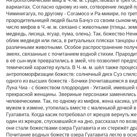
вариантах. Согласно одному из них, сотворение людей 
Чиминигагуа, по другому - Согамосо и Ра-микири, по трет
прародительницей людей была Бачуэ со своим сыном-м
число мифов в Ч.-м. м. связано с животными (птицы, зе
медведь, лисица, ягуар, пума, олень). Так, божество Нен
облик медведя или лиса, в ритуальных плясках танцоры
различными животными. Особое распространение полу
змеях, связанные с почитанием водной стихии. Прароди
в её сын-муж превратились в змей, что позволяет предп
темический характер культа. В Ч.-м. м. шёл также процес
антропоморфизации божеств: солнечный диск Суэ слилс
одного из высших божеств - Бочики (почитавшемся в вид
Луна Чиа - с божеством плодородия - Уитакой, имевшей 
прекрасной женщины. Звериные персонажи заменялись
человеческими. Так, по одному из мифов, жена касика, у
мужем в измене, утопилась вместе с маленькой дочкой в
Гуатавита. Когда касик потребовал от жрецов вернуть жен
один из жрецов, спускавшийся на дно, рассказал по воз
они стали божествами озера Гуатавита и их стережёт дра
Почитание водных божеств озера Гуатавита легло в осно