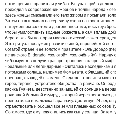
посвящения в правители у чибча. Вступающий в должно
приходил в сопровождении жрецов и толпы народа к озе
здесь жрецы смазывали его тело жиром и посыпали зол
Затем он выплывал на середину озера на тростниковом 
нагруженном золотом и драгоценностями, весь груз броса
чтобы умилостивить водные божества, а сам вплавь доб
берега, как бы повторяя мифологический сюжет «рожден
Этот ритуал послужил развитию иной, европейской леге
богатой стране и её золотом правителе - Эль Дорадо (пе
испанского El dorado, «золотой», «золочёный»). Наряду 
чибчамуисков получил распространение солярный миф.
- реальные или легендарные - считались наследниками
потомками солнца, например Фома-гата, обладавший сп
превращать людей в камень. Сюда же. относится миф о 
герое, тиране - устроителе общества Га-ранчаче. Он род
касика Гуачета, девственно зачавшей от солнца на верш
родившей большой изумруд, который через несколько д
превратился в мальчика Гаранчачу. Достигнув 24 лет, он
странствовать и обошёл все земли племенных союзов Ту
Согамосо, где ему поклонялись как сыну солнца. Затем, 