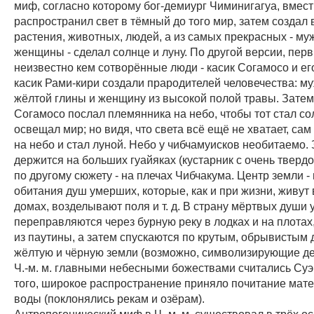
миф, согласно которому бог-демиург Чиминигагуа, вмес
распространил свет в тёмный до того мир, затем создал 
растения, животных, людей, а из самых прекрасных - му
женщины - сделал солнце и луну. По другой версии, пер
неизвестно кем сотворённые люди - касик Согамосо и е
касик Рами-кири создали прародителей человечества: му
жёлтой глины и женщину из высокой полой травы. Затем
Согамосо послал племянника на небо, чтобы тот стал со
освещал мир; но видя, что света всё ещё не хватает, са
на небо и стал луной. Небо у чибчамуисков необитаемо.
держится на больших гуайяках (кустарник с очень тверд
по другому сюжету - на плечах Чибчакума. Центр земли -
обитания душ умерших, которые, как и при жизни, живут 
домах, возделывают поля и т. д. В страну мёртвых души
переправляются через бурную реку в лодках и на плотах
из паутины, а затем спускаются по крутым, обрывистым 
жёлтую и чёрную земли (возможно, символизирующие ден
Ч.-м. м. главными небесными божествами считались Суэ
того, широкое распространение приняло почитание мате
воды (поклонялись рекам и озёрам).
Антропогонический миф в Ч.-м. м. существовал в трёх о