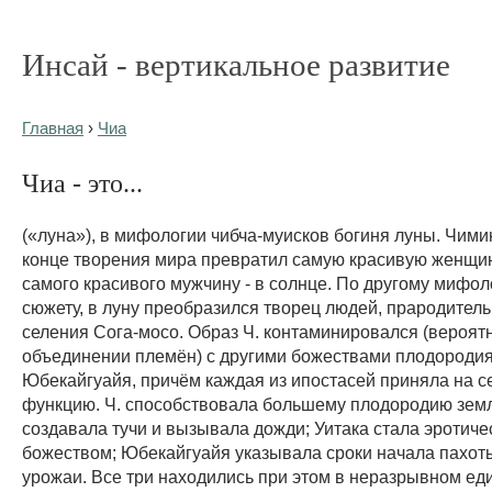
Инсай - вертикальное развитие
Главная
›
Чиа
Чиа - это...
(«луна»), в мифологии чибча-муисков богиня луны. Чими
конце творения мира превратил самую красивую женщину
самого красивого мужчину - в солнце. По другому мифо
сюжету, в луну преобразился творец людей, прародитель 
селения Сога-мосо. Образ Ч. контаминировался (вероятн
объединении племён) с другими божествами плодородия 
Юбекайгуайя, причём каждая из ипостасей приняла на с
функцию. Ч. способствовала большему плодородию земл
создавала тучи и вызывала дожди; Уитака стала эротиче
божеством; Юбекайгуайя указывала сроки начала пахот
урожаи. Все три находились при этом в неразрывном еди