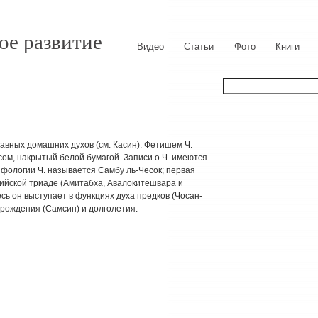
ое развитие
Видео
Статьи
Фото
Книги
лавных домашних духов (см. Касин). Фетишем Ч.
сом, накрытый белой бумагой. Записи о Ч. имеются
мифологии Ч. называется Самбу ль-Чесок; первая
дийской триаде (Амитабха, Авалокитешвара и
есь он выступает в функциях духа предков (Чосан-
торождения (Самсин) и долголетия.