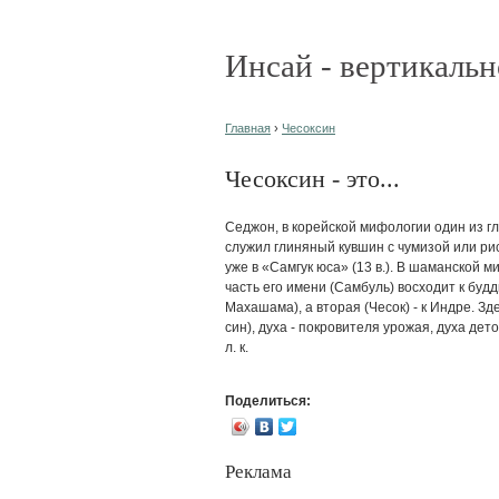
Инсай - вертикальн
Главная
›
Чесоксин
Чесоксин - это...
Седжон, в корейской мифологии один из г
служил глиняный кувшин с чумизой или ри
уже в «Самгук юса» (13 в.). В шаманской 
часть его имени (Самбуль) восходит к буд
Махашама), а вторая (Чесок) - к Индре. Зд
син), духа - покровителя урожая, духа де
л. к.
Поделиться:
Реклама