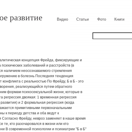
ое развитие
Видео
Статьи
Фото
Книги
алитическая концепция Фрейда, фиксирующие и
психических заболеваний и расстройств (в
ся наличием неосознаваемого стремления
погружению в болезнь Последняя тенденция
т конфликта с реальностью По Фрейду, Б в Б - это
ворения, реализующийся путем обратного
жним формам психосексуальной жизни, которые в
а регрессия двоякая: 1 временная регрессия
развития) и 2 формальная регрессия (когда
ражается примитивными первоначальными
ы к периоду детства и оба ведут к
 Согласно Фрейду, невроз заменяет в наше время
е те, кто разочаровался в жизни или кто
ни В современной психологии и психиатрии "Б в Б"