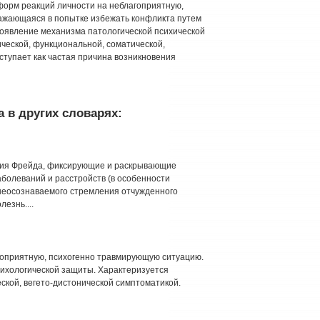
форм реакций личности на неблагоприятную,
ажающаяся в попытке избежать конфликта путем
роявление механизма патологической психической
ческой, функциональной, соматической,
ступает как частая причина возникновения
 в других словарях:
ция Фрейда, фиксирующие и раскрывающие
болеваний и расстройств (в особенности
неосознаваемого стремления отчужденного
езнь....
гоприятную, психогенно травмирующую ситуацию.
ихологической защиты. Характеризуется
ской, вегето-дистонической симптоматикой.