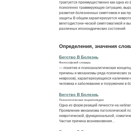
трактуется преимущественно как одна из 
психогенно травмирующую ситуацию, выр
развития болезненных симптомов и как п
защиты В общем характеризуется невроти
вегетодистони-ческой симптоматикой и вы
различных ипохондрических состояний
Определения, значения слова
Бегство В Болезнь
Философский словарь
— понятие и психоаналитическая концеп
причины и механизмы ряда психических за
неврозов), характеризующихся наличием 
человека к заболеванию и погружению в бол
Бегство В Болезнь
Психологическая энциклопедия
Одна из форм реакций личности на небла
Проявление механизма патологической пс
невротической, функциональной, соматиче
Частая причина возникновения...