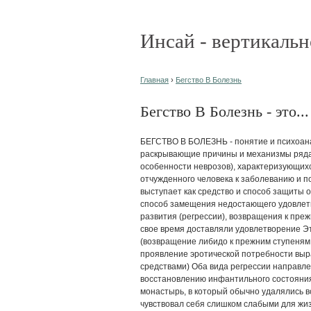
Инсай - вертикальн
Главная
›
Бегство В Болезнь
Бегство В Болезнь - это...
БЕГСТВО В БОЛЕЗНЬ - понятие и психоан
раскрывающие причины и механизмы ряда 
особенности неврозов), характеризующих
отчужденного человека к заболеванию и 
выступает как средство и способ защиты о
способ замещения недостающего удовлет
развития (регрессии), возвращения к пре
свое время доставляли удовлетворение Эт
(возвращение либидо к прежним ступеням 
проявление эротической потребности вы
средствами) Оба вида регрессии направлен
восстановлению инфантильного состояния
монастырь, в который обычно удалялись вс
чувствовал себя слишком слабыми для жиз