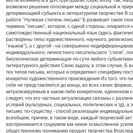
возможно решение оппозиции между социальной и прир
детерминацией субъекта в литературном творчестве В с
работе "Нулевая степень письма" Б развивает такое по
термина "письмо", которое, с одной стороны, опирается 
самотождественный национальный язык (здесь фактиче
растворены типы художественного, научного, религиозно
"языков"), а с другой - на совершенно недифференциро
индивидуального, личностного писательского "стиля", п
биологическая детерминация no-сути любого субъективн
литературного действия Свою задачу, в этом случае, Б в
тех типов письма, которые и определяют специфику пос
конкретно художественного произведения Из того, что п
себе не представляется до конца, во всех своих формах,
актуализируемым в каком-либо конкретном, единичном с
следует, что его частные актуализации связаны с разли
условий (культурных, социальных, политических и тд), а э
письмо, no-существу - способ реализации индивидуально
всеобщем, причем, в таком виде, каждый творческий акт
воспринимается социумом как некое осмысленное усили
общественному пониманию продукт творчества Впослед