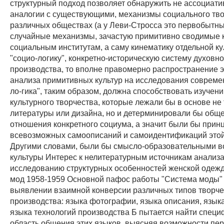
структурный подход позволяет обнаружить не ассоциати
аналогии с существующими, механизмы социального тво
различных обществах (а у Леви-Стросса это первобытные
случайные механизмы, зачастую примитивно сводимые 
социальным институтам, а саму кинематику отдельной ку
"социо-логику", конкретно-историческую систему духовно
производства, то вполне правомерно распространение э
анализа примитивных культур на исследования совреме
ло-гика", таким образом, должна способствовать изучен
культурного творчества, которые лежали бы в основе не
литературы или дизайна, но и детерминировали бы общ
отношения конкретного социума, а значит были бы прин
всевозможных самоописаний и самоидентификаций этой
Другими словами, были бы смысло-образовательными 
культуры Интерес к нелитературным источникам анализа
исследованию структурных особенностей женской одеж
мод 1958-1959 Основной пафос работы "Система моды" 
выявлении взаимной конверсии различных типов творче
производства: языка фотографии, языка описания, язык
языка технологий производства Б пытается найти спец
область общения этих языков, выясняя возможности пе