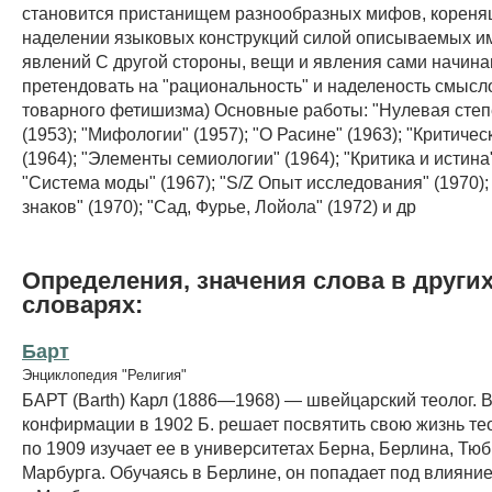
становится пристанищем разнообразных мифов, кореня
наделении языковых конструкций силой описываемых и
явлений С другой стороны, вещи и явления сами начин
претендовать на "рациональность" и наделеность смыс
товарного фетишизма) Основные работы: "Нулевая степ
(1953); "Мифологии" (1957); "О Расине" (1963); "Критичес
(1964); "Элементы семиологии" (1964); "Критика и истина"
"Система моды" (1967); "S/Z Опыт исследования" (1970)
знаков" (1970); "Сад, Фурье, Лойола" (1972) и др
Определения, значения слова в други
словарях:
Барт
Энциклопедия "Религия"
БАРТ (Barth) Карл (1886—1968) — швейцарский теолог. 
конфирмации в 1902 Б. решает посвятить свою жизнь тео
по 1909 изучает ее в университетах Берна, Берлина, Тюб
Марбурга. Обучаясь в Берлине, он попадает под влияние 