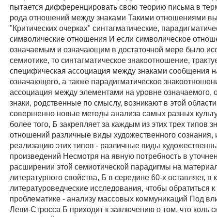
пытается дифференцировать свою теорию письма в тер
рода отношений между знаками Такими отношениями вы
"Критических очерках" синтагматические, парадигматиче
символические отношения И если символическое отнош
означаемым и означающим в достаточной мере было ис
семиотике, то синтагматическое знакоотношение, тракту
специфическая ассоциация между знаками сообщения н
означающего, а также парадигматическое знакоотношени
ассоциация между элементами на уровне означаемого,
знаки, родственные по смыслу, возникают в этой области
совершенно новые методы анализа самых разных культ
более того, Б закрепляет за каждым из этих трех типов 
отношений различные виды художественного сознания, и
реализацию этих типов - различные виды художественн
произведений Несмотря на явную потребность в уточне
расширении этой семиотической парадигмы на материал
литературного свойства, Б в середине 60-х оставляет, в 
литературоведческие исследования, чтобы обратиться к
проблематике - анализу массовых коммуникаций Под вл
Леви-Стросса Б приходит к заключению о том, что коль с