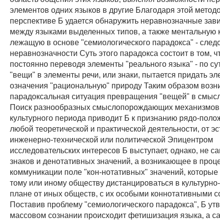
элементов одних языков в другие Благодаря этой метод
перспективе Б удается обнаружить неравнозначные зав
между языками выделенных типов, а также ментальную 
лежащую в основе "семиологического парадокса" - след
неравнозначности Суть этого парадокса состоит в том, 
постоянно переводя элементы "реального языка" - по су
"вещи" в элементы речи, или знаки, пытается придать э
означения "рациональную" природу Таким образом возн
парадоксальная ситуация превращения "вещей" в смысл
Поиск разнообразных смыслопорождающих механизмов т
культурного периода приводит Б к признанию рядо-поло
любой теоретической и практической деятельности, от эс
инженерно-технической или политической Эпицентром
исследовательских интересов Б выступает, однако, не с
знаков и денотативных значений, а возникающее в проц
коммуникации поле "кон-нотативных" значений, которые
тому или иному обществу дистанцироваться в культурно
плане от иных обществ, с их особыми коннотативными 
Поставив проблему "семиологического парадокса", Б утв
массовом сознании происходит фетишизация языка, а с