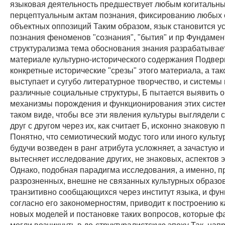
языковая деятельность предшествует любым когитальн
перцептуальным актам познания, фиксированию любых 
объектных оппозиций Таким образом, язык становится у
познания феноменов "сознания", "бытия" и пр Фундамен
структурализма тема обоснования знания разрабатывае
материале культурно-исторического содержания Подвер
конкретные исторические "срезы" этого материала, а та
выступает и сугубо литературное творчество, и системы 
различные социальные структуры, Б пытается выявить 
механизмы порождения и функционирования этих систем
таком виде, чтобы все эти явления культуры выглядели
друг с другом через их, как считает Б, исконно знаковую 
Понятно, что семиотический модус того или иного культ
будучи возведен в ранг атрибута усложняет, а зачастую 
вытесняет исследование других, не знаковых, аспектов 
Однако, подобная парадигма исследования, а именно, 
разрозненных, внешне не связанных культурных образов
транзитивно сообщающихся через институт языка, и фу
согласно его закономерностям, приводит к построению 
новых моделей и постановке таких вопросов, которые ф
могли возникнуть в до-структуралистскую эпоху Так, нап