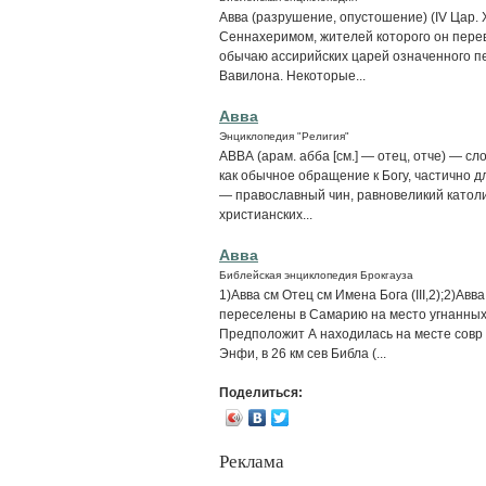
Авва (разрушение, опустошение) (IV Цар. X
Сеннахеримом, жителей которого он пере
обычаю ассирийских царей означенного пе
Вавилона. Некоторые...
Авва
Энциклопедия "Религия"
АВВА (арам. абба [см.] — отец, отче) — с
как обычное обращение к Богу, частично 
— православный чин, равновеликий католи
христианских...
Авва
Библейская энциклопедия Брокгауза
1)Авва см Отец см Имена Бога (III,2);2)Авв
переселены в Самарию на место угнанных и
Предположит А находилась на месте совр 
Энфи, в 26 км сев Библа (...
Поделиться:
Реклама