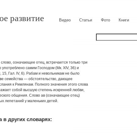
ое развитие
Видео
Статьи
Фото
Книги
ое слово, означающее отец, встречается только три
 употреблено самим Господом (Мк. XIV, 36) и
, 15, Гал. IV, 6). Рабам и невольникам не было
аве семейства — обстоятельство, дающее
 Послания к Римлянам. Полного значения этого слова
ражает собой высшую степень искренней любви,
жеского общения. Слово ав (означающее отец)
ых лепетаний у маленьких детей.
 в других словарях: