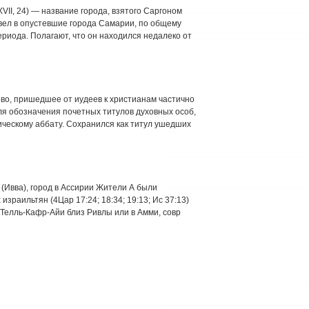
VII, 24) — название города, взятого Саргоном
вел в опустевшие города Самарии, по общему
риода. Полагают, что он находился недалеко от
лово, пришедшее от иудеев к христианам частично
для обозначения почетных титулов духовных особ,
ческому аббату. Сохранился как титул ушедших
а (Ивва), город в Ассирии Жители А были
зраильтян (4Цар 17:24; 18:34; 19:13; Ис 37:13)
Телль-Кафр-Айи близ Ривлы или в Амми, совр