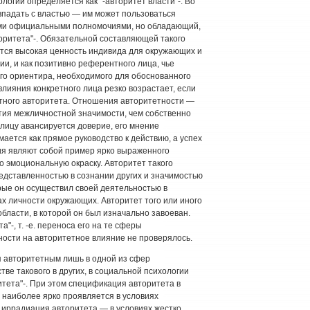
огии определяется как "-авторитет власти"-. Во
впадать с властью — им может пользоваться
ми официальными полномочиями, но обладающий,
торитета"-. Обязательной составляющей такого
ется высокая ценность индивида для окружающих и
и, и как позитивно референтного лица, чье
го ориентира, необходимого для обоснованного
лияния конкретного лица резко возрастает, если
стного авторитета. Отношения авторитетности —
тия межличностной значимости, чем собственно
ицу авансируется доверие, его мнение
ается как прямое руководство к действию, а успех
ия являют собой пример ярко выраженного
о эмоциональную окраску. Авторитет такого
редставленностью в сознании других и значимостью
орые он осуществил своей деятельностью в
х личности окружающих. Авторитет того или иного
области, в которой он был изначально завоеван.
"-, т. -е. переноса его на те сферы
ности на авторитетное влияние не проверялось.
ся авторитетным лишь в одной из сфер
тве такового в других, в социальной психологии
итета"-. При этом спецификация авторитета в
наиболее ярко проявляется в условиях
 иррадиация авторитета — в условиях жестко