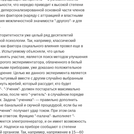
ности, что нередко приводит к высокой степени
 деперсонализированной основной части членов
рех факторов (наряду с аттракцией и властными
я межличностной значимости "-другого"- и для
.
торитетности уже целый ряд десятилетий
ой психологии. Так, например, классический
как фактора социального влияния провел еще в
м. Испытуемому объясняли, что целью
ринять участие, является поиск методов улучшения
трогого экспериментатора, облаченного в белый
рными приборами, уже доказано положительное
ощрение. Целью же данного эксперимента является
спытуемый вместе с другим случайно выбранным
уть жребий, который рассудит, кто будет
а"-. "-Ученик"- должен постараться максимально
ска, после чего "-учитель"- в случайном порядке
х. Задача "-ученика"- — правильно дополнить
не банальной и скучной процедурой, если бы не
ученик"- получает удар током. При этом сила
 ответом. Функцию "-палача"- выполняет "-
имеется электрогенератор, и он имеет возможность
ьт. Надписи на приборе сообщают о степени
й организм. Так, например, напряжение в 15—60