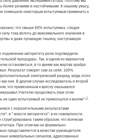
ть силу давления экспериментатора. Поэтому мы
 более резкими и настойчивыми. К нашему ужасу,
не помешали некоторым испытуемым применить к
оказано, что свыше 60% испытуемых, следуя
 силу тока вплоть до максимального значения в
жертвы и даже пугающую тишину, наступавшую
о о подчинении авторитету роли подтвердили
ельской процедуры. Так, в одном из вариантов
елю остановиться, в то время как жертва храбро
ал. Результат говорит сам за себя: 100%
дополнительный электрический разряд, когда этого
как они. В другом случае исследователь и второй
ом, что привязанным к креслу оказывался
риказывал Учителю продолжать (при этом
3
ь ни один испытуемый не прикоснулся к кнопке"-
.
ваемся с поразительными результатами
ти"- и "-власти авторитета"- в их совокупности.
структурирована таким образом, что всячески
нтатора. При этом как на формально-
ьно представляется в качестве руководителя
енных невербальных сигналов, адресованных