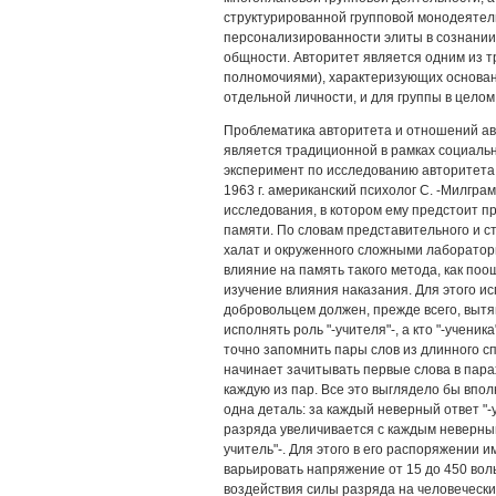
структурированной групповой монодеятель
персонализированности элиты в сознании
общности. Авторитет является одним из т
полномочиями), характеризующих основани
отдельной личности, и для группы в целом
Проблематика авторитета и отношений ав
является традиционной в рамках социальн
эксперимент по исследованию авторитета 
1963 г. американский психолог С. -Милгра
исследования, в котором ему предстоит п
памяти. По словам представительного и с
халат и окруженного сложными лаборато
влияние на память такого метода, как по
изучение влияния наказания. Для этого и
добровольцем должен, прежде всего, вытян
исполнять роль "-учителя"-, а кто "-ученик
точно запомнить пары слов из длинного спи
начинает зачитывать первые слова в пара
каждую из пар. Все это выглядело бы впол
одна деталь: за каждый неверный ответ "-
разряда увеличивается с каждым неверным
учитель"-. Для этого в его распоряжении 
варьировать напряжение от 15 до 450 вол
воздействия силы разряда на человечески