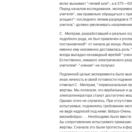
вольт вызывает "-легкий шок"-, а в 375—42
Перед началом исследования, эксперимен
учителя"-, как правильно обращаться с при
угощает"- последнего легким разрядом в 7
учитель"- должен увеличивать напряжение
С. -Милграм, разработавший и реально о
подобного рода, не был привлечен к уголов
постановочной"- от начала до конца. Реа
именно ему неизменно доставалась роль "
всегда выпадал незавидный жребий "-учен
Естественно, никакого электрического раз
учителем"- "-ученик"- не получал.
Подлинной целью эксперимента было выясн
иная личность в своей готовности подчини
отмечал С. -Милграм, "-первоначальная п
жертвы. Мы полагали, что вербальные и 
электрогенератора станут достаточно мо
Однако этого не случилось. При отсутстви
испытуемые, подчиняясь требованию эксп
не видя надписей под ними: &ldquo-Очень
жизни&rdquo-. ... Необходимо было ввести
бы сопротивление испытуемого приказам э
жертвы. Сначала это были протесты в фор