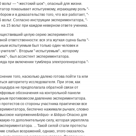
0 вольт — "-жестокий шок"-, опасный для жизни.
татор показывает испытуемому, играющему роль "-
бором и в доказательство того, что все работает, "-
5 вольт. Согласно инструкции экспериментатора, "-
 на 15 вольт при каждом неверном ответе ученика.
существивший целую серию экспериментов
ной ответственности: вся эта жуткая сцена была "-
льным испытуемым был только один человек и
-учителя"-. Вторым "-испытуемым"-, которому
ика"-, был ассистент экспериментатора.
ряда при включении тумблера электрогенератора "-
ение того, насколько далеко готова пойти та или
ться авторитету исследователя. При этом, как
роцедура не предполагала обратной связи от
цифровые обозначения на контрольной панели
щным противовесом давлению экспериментатора.
и протестов со стороны участника практически все
ериментатора, беспечно нажимали рычаги, словно
 высокое напряжение&rdquo- и &ldquo-Опасно для
 какую-то дополнительную силу, которая укрепляла
кспериментатора. ... Такой силой стали протесты
ме слабых возражений, однако, этого оказалось