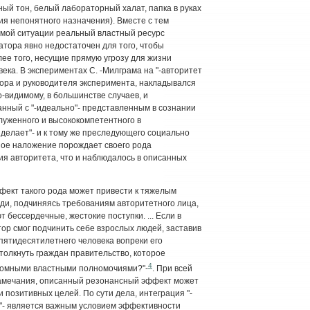
ый тон, белый лабораторный халат, папка в руках
ия непонятного назначения). Вместе с тем
емой ситуации реальный властный ресурс
тора явно недостаточен для того, чтобы
лее того, несущие прямую угрозу для жизни
ека. В экспериментах С. -Милграма на "-авторитет
ора и руководителя эксперимента, накладывался
-видимому, в большинстве случаев, и
нный с "-идеально"- представленным в сознании
луженного и высококомпетентного в
 делает"- и к тому же преследующего социально
ное наложение порождает своего рода
я авторитета, что и наблюдалось в описанных
фект такого рода может привести к тяжелым
юди, подчиняясь требованиям авторитетного лица,
ессердечные, жестокие поступки. ... Если в
ор смог подчинить себе взрослых людей, заставив
пятидесятилетнего человека вопреки его
 толкнуть граждан правительство, которое
4
громными властными полномочиями?"-
. При всей
замечания, описанный резонансный эффект может
 позитивных целей. По сути дела, интеграция "-
ти"- является важным условием эффективности