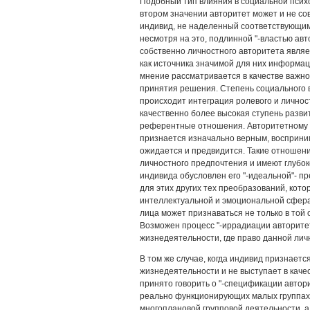
Подобный тип влияния в социальной психол
втором значении авторитет может и не со
индивид, не наделенный соответствующи
несмотря на это, подлинной "-властью ав
собственно личностного авторитета явля
как источника значимой для них информаци
мнение рассматривается в качестве важно
принятия решения. Степень социального в
происходит интеграция ролевого и лично
качественно более высокая ступень разви
референтные отношения. Авторитетному л
признается изначально верным, восприним
ожидается и предвидится. Такие отношен
личностного предпочтения и имеют глубок
индивида обусловлен его "-идеальной"- п
для этих других тех преобразований, кот
интеллектуальной и эмоциональной сфера
лица может признаваться не только в той 
Возможен процесс "-иррадиации авторитета
жизнедеятельности, где право данной лич
В том же случае, когда индивид признает
жизнедеятельности и не выступает в качес
принято говорить о "-спецификации автор
реально функционирующих малых группах 
многоплановой групповой деятельности, а