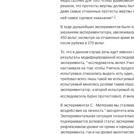
недостаточно для того, чтобы уравновеси
решили, что протесты жертвы должны быть
даже самые отчаянные протесты жертвы 
2
ней самое суровое наказание"-
.
В ходе дальнейших экспериментов было п
указаниям экспериментатора, увеличивали
450 вольт, несмотря на отчаянные крики 
после рубежа в 370 вольт.
То, что в данном случае речь идет именн
результаты модифицированной исследоват
эксперимента, "-исследователь велел Учит
настаивала на том, чтобы Учитель продолж
испытуемых отказались выдать хоть один 
требовал всего лишь такой же испытуемый 
испытуемый менялись ролями таким образ
экспериментатор, а второй испытуемый п
исследователь бурно протестовал). И внов
В экспериментах С. -Милграма мы сталки
воздействия на личность "-авторитета влас
Экспериментальная ситуация сознательно 
подчеркивается ролевой статус экспериме
рефлексивном уровне он прямо и официал
эксперимента, так и на уровне многочисл