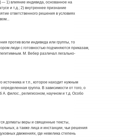
ь] — 1) влияние индивида, основанное на
усе и т.д.; 2) внутреннее признание
ятие ответственного решения в условиях
ом...
ния против воли индивида или группы, то
отором люди с готовностью подчиняются приказам,
легитимным. М. Вебер различал легально-
 источника и т.п., которое находит нужным
 определенная группа. В зависимости от того, о
б А. филос., религиозном, научном и т.д. Особо
ются догматы веры и священные тексты,
ельных, а также лица и инстанции, чьи решения
духовных движениях, где невелика степень