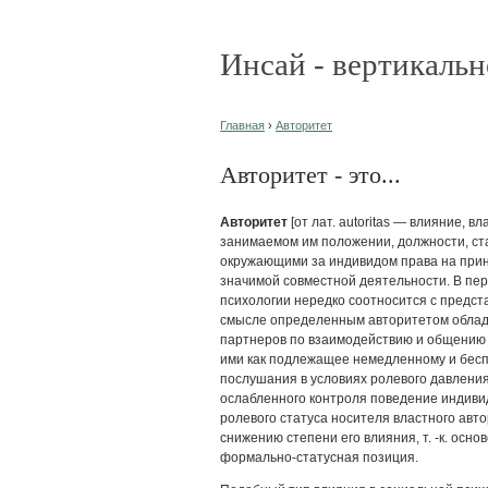
Инсай - вертикальн
Главная
›
Авторитет
Авторитет - это...
Авторитет
[от лат. autoritas — влияние, в
занимаемом им положении, должности, стат
окружающими за индивидом права на прин
значимой совместной деятельности. В пер
психологии нередко соотносится с предста
смысле определенным авторитетом облада
партнеров по взаимодействию и общению 
ими как подлежащее немедленному и бесп
послушания в условиях ролевого давления 
ослабленного контроля поведение индиви
ролевого статуса носителя властного авт
снижению степени его влияния, т. -к. осно
формально-статусная позиция.