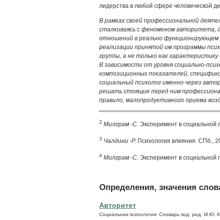
лидерства в любой сфере человеческой д
В рамках своей профессиональной деяте
сталкиваясь с феноменом авторитета, 
отношений в реально функционирующем 
реализации принятой им программы псих
группы, а не только как характеристик
В зависимости от уровня социально-псих
композиционных показателей, специфики
социальный психолог именно через авт
решать стоящие перед ним профессионал
правило, малопродуктивного приема возде
2
Милграм -С.
Эксперимент в социальной пс
3
Чалдини -Р.
Психология влияния. СПб., 20
4
Милграм -С.
Эксперимент в социальной п
Определения, значения слова
Авторитет
Социальная психология. Словарь под. ред. М.Ю. 