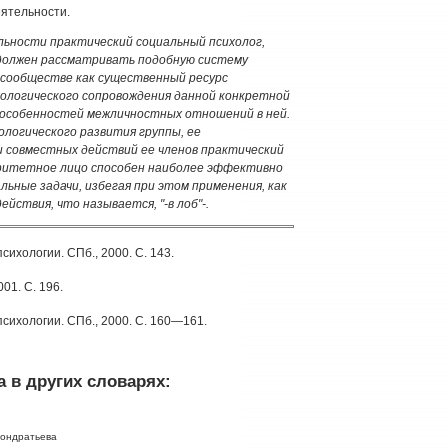
еятельности.
льности практический социальный психолог,
должен рассматривать подобную систему
сообществе как существенный ресурс
ологического сопровождения данной конкретной
у особенностей межличностных отношений в ней.
ологического развития группы, ее
 совместных действий ее членов практический
оритетное лицо способен наиболее эффективно
ьные задачи, избегая при этом применения, как
йствия, что называется, "-в лоб"-.
ихологии. СПб., 2000. С. 143.
01. С. 196.
сихологии. СПб., 2000. С. 160—161.
 в других словарях:
Кондратьева