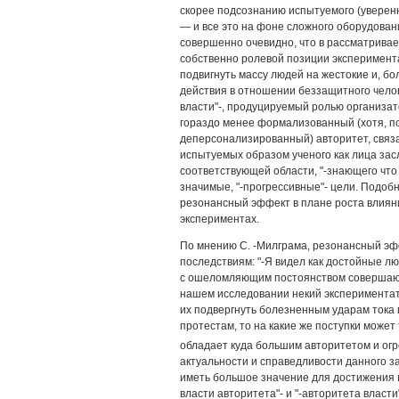
скорее подсознанию испытуемого (уверенн
— и все это на фоне сложного оборудован
совершенно очевидно, что в рассматрива
собственно ролевой позиции эксперимента
подвигнуть массу людей на жестокие и, бо
действия в отношении беззащитного челов
власти"-, продуцируемый ролью организат
гораздо менее формализованный (хотя, по
деперсонализированный) авторитет, связа
испытуемых образом ученого как лица зас
соответствующей области, "-знающего что
значимые, "-прогрессивные"- цели. Подоб
резонансный эффект в плане роста влияни
экспериментах.
По мнению С. -Милграма, резонансный эф
последствиям: "-Я видел как достойные л
с ошеломляющим постоянством совершают б
нашем исследовании некий экспериментат
их подвергнуть болезненным ударам тока 
протестам, то на какие же поступки может
обладает куда большим авторитетом и о
актуальности и справедливости данного 
иметь большое значение для достижения и
власти авторитета"- и "-авторитета влас