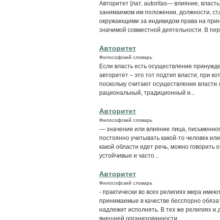
Авторитет [лат. autoritas— влияние, власт
занимаемом им положении, должности, стат
окружающими за индивидом права на прин
значимой совместной деятельности. В перв
Авторитет
Философский словарь
Если власть есть осуществление принужде
авторитет – это тот подтип власти, при к
поскольку считают осуществление власти 
рациональный, традиционный и...
Авторитет
Философский словарь
— значение или влияние лица, письменного
постоянно учитывать какой-то человек или
какой области идет речь, можно говорить о
устойчивые и часто...
Авторитет
Философский словарь
- практически во всех религиях мира име
принимаемые в качестве бесспорно обязат
надлежит исполнять. В тех же религиях и 
внешней организованности,...