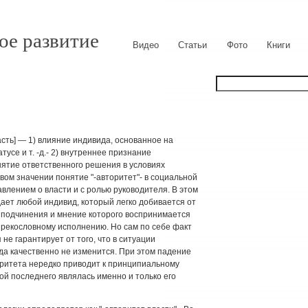
ое развитие
Видео
Статьи
Фото
Книги
ласть] — 1) влияние индивида, основанное на
усе и т. -д.- 2) внутреннее признание
ятие ответственного решения в условиях
вом значении понятие "-авторитет"- в социальной
влением о власти и с ролью руководителя. В этом
ет любой индивид, который легко добивается от
подчинения и мнение которого воспринимается
рекословному исполнению. Но сам по себе факт
не гарантирует от того, что в ситуации
да качественно не изменится. При этом падение
оритета нередко приводит к принципиальному
вой последнего являлась именно и только его