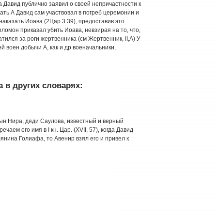
ла Давид публично заявил о своей непричастности к
ать А Давид сам участвовал в погреб церемонии и
наказать Иоава (2Цар 3:39), предоставив это
ломон приказал убить Иоава, невзирая на то, что,
атился за роги жертвенника (см Жертвенник, II,А) У
й воен добычи А, как и др военачальники,
 в других словарях:
— сын Нира, дяди Саулова, известный и верный
чаем его имя в I кн. Цар. (XVII, 57), когда Давид
нина Голиафа, то Авенир взял его и привел к