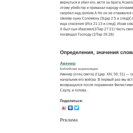
вернуться и убил его, мстя за брата Асаи
этому убийству и приказал народу оплакив
скорбел над гробом А Но он не отважился 
своему сыну Соломону (3Цар 2:5 и след)Со
ища спасения (Исх 21:13 и след), Иоав схв
А был сын Иаасиил(1Пар 27:21) Часть свое
посвящал Господу (1Пар 26:28)
Определения, значения слова
Авенир
Библейская энциклопедия
Авенир (отец света) (I Цар. XIV, 50, 51) 
начальник его войска. В первый раз мы встре
возвращался после поражения Филистимля
Саулу, и голова...
Поделиться:
Реклама