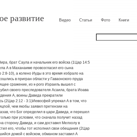
ое развитие
Видео
Статьи
Фото
Книги
 Нира, брат Саула и начальник его войска (1Цар 14:5
аула А в Маханаиме провозгласил его сына
2:8-10), а колено Иуды в это время избрало на
сошлись в пригран области у Гаваонского пруда
ящее сражение, из к-рого Израиль вышел с
убил своего преследователя Асаила, брата Иоава
еждения А, воины Давида прекратили
 (2Цар 2:12 - 3:1)Иевосфей упрекал А в том, что
ицпой, чем якобы заявил претензии на
казав, что Бог определил в цари Давида, и перешел
только при условии, что сначала получит назад
на сторону Давида, и сам доставил Мелхолу в
стил его, чтобы тот исполнил свои обещания (2Цар
вшийся домой с войском, обманом заставил А