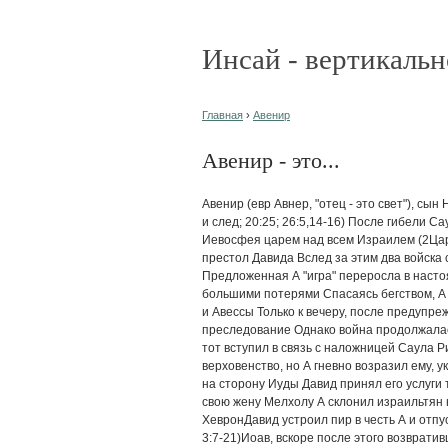
Инсай - вертикальн
Главная
›
Авенир
Авенир - это...
Авенир (евр Авнер, "отец - это свет"), сын
и след; 20:25; 26:5,14-16) После гибели С
Иевосфея царем над всем Израилем (2Цар 
престол Давида Вслед за этим два войска 
Предложенная А "игра" переросла в насто
большими потерями Спасаясь бегством, А 
и Авессы Только к вечеру, после предупр
преследование Однако война продолжалась
тот вступил в связь с наложницей Саула Р
верховенство, но А гневно возразил ему, у
на сторону Иуды Давид принял его услуги 
свою жену Мелхолу А склонил израильтян 
ХевронДавид устроил пир в честь А и отпу
3:7-21)Иоав, вскоре после этого возврати