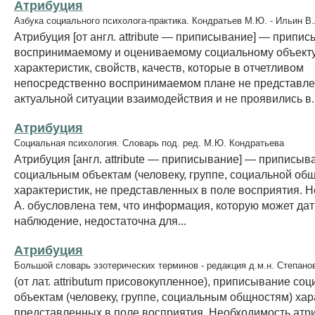
Атрибуция
Азбука социального психолога-практика. Кондратьев М.Ю. - Ильин В.
Атрибуция [от англ. attribute — приписывание] — припи
воспринимаемому и оцениваемому социальному объект
характеристик, свойств, качеств, которые в отчетливом
непосредственно воспринимаемом плане не представле
актуальной ситуации взаимодействия и не проявились в..
Атрибуция
Социальная психология. Словарь под. ред. М.Ю. Кондратьева
Атрибуция [англ. attribute — приписывание] — приписыв
социальным объектам (человеку, группе, социальной об
характеристик, не представленных в поле восприятия. 
А. обусловлена тем, что информация, которую может дат
наблюдение, недостаточна для...
Атрибуция
Большой словарь эзотерических терминов - редакция д.м.н. Степано
(от лат. attributum присовокупленное), приписывание со
объектам (человеку, группе, социальным общностям) хар
представленных в поле восприятия. Необходимость атр