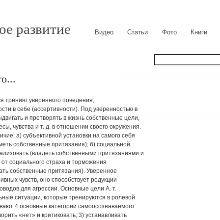
ое развитие
Видео
Статьи
Фото
Книги
о...
 тренинг уверенного поведения,
ти в себе (ассертивности). Под уверенностью в
двигать и претворять в жизнь собственные цели,
ы, чувства и т. д. в отношении своего окружения.
чие: а) субъективной установки на самого себя
меть собственные притязания); б) социальной
еализовать (владеть собственными притязаниями и
ы от социального страха и торможения
ать собственные притязания). Уверенное
ивных чувств, оно способствует редукции
водов для агрессии. Основные цели А. т.
ные ситуации, которые тренируются в ролевой
ывают 4 основные категории самоосознаваемого
ворить «нет» и критиковать; 3) устанавливать