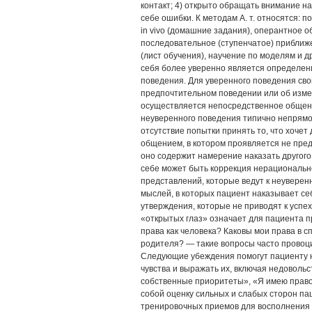
контакт; 4) открыто обращать внимание н
себе ошибки. К методам А. т. относятся: 
in vivo (домашние задания), оперантное о
последовательное (ступенчатое) приближе
(лист обучения), научение по моделям и
себя более уверенно является определени
поведения. Для уверенного поведения св
предпочтительном поведении или об изме
осуществляется непосредственное общени
неуверенного поведения типично непрямое
отсутствие попытки принять то, что хочет
общением, в котором проявляется не пред
оно содержит намерение наказать другого
себе может быть коррекция нерационально
представлений, которые ведут к неуверен
мыслей, в которых пациент наказывает се
утверждения, которые не приводят к успеху
«открытых глаз» означает для пациента п
права как человека? Каковы мои права в 
родителя? — такие вопросы часто прово
Следующие убеждения помогут пациенту н
чувства и выражать их, включая недовольс
собственные приоритеты», «Я имею право ск
собой оценку сильных и слабых сторон п
тренировочных приемов для восполнения