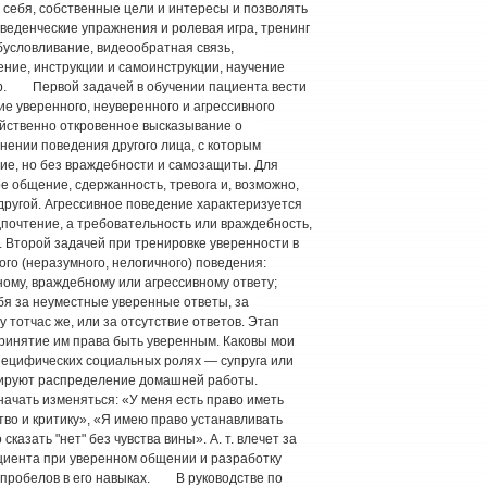
а себя, собственные цели и интересы и позволять
поведенческие упражнения и ролевая игра, тренинг
бусловливание, видеообратная связь,
ние, инструкции и самоинструкции, научение
 др. Первой задачей в обучении пациента вести
е уверенного, неуверенного и агрессивного
ойственно откровенное высказывание о
нении поведения другого лица, с которым
е, но без враждебности и самозащиты. Для
 общение, сдержанность, тревога и, возможно,
 другой. Агрессивное поведение характеризуется
почтение, а требовательность или враждебность,
. Второй задачей при тренировке уверенности в
го (неразумного, нелогичного) поведения:
ному, враждебному или агрессивному ответу;
бя за неуместные уверенные ответы, за
 тотчас же, или за отсутствие ответов. Этап
ринятие им права быть уверенным. Каковы мои
специфических социальных ролях — супруга или
цируют распределение домашней работы.
ачать изменяться: «У меня есть право иметь
тво и критику», «Я имею право устанавливать
азать "нет" без чувства вины». А. т. влечет за
ациента при уверенном общении и разработку
 пробелов в его навыках. В руководстве по