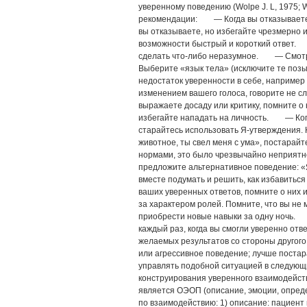
уверенному поведению (Wolpe J. L, 1975; W
рекомендации: — Когда вы отказываете,
вы отказываете, но избегайте чрезмерн
возможности быстрый и короткий ответ.
сделать что-либо неразумное. — Смотрит
Выберите «язык тела» (исключите те позы
недостаток уверенности в себе, например
изменением вашего голоса, говорите не 
выражаете досаду или критику, помните о
избегайте нападать на личность. — Когд
старайтесь использовать Я-утверждения. 
животное, ты свел меня с ума», постарайт
нормами, это было чрезвычайно неприятно,
предложите альтернативное поведение: «Я
вместе подумать и решить, как избавить
ваших уверенных ответов, помните о них 
за характером ролей. Помните, что вы не 
приобрести новые навыки за одну ночь.
каждый раз, когда вы смогли уверенно отве
желаемых результатов со стороны другог
или агрессивное поведение; лучше постара
управлять подобной ситуацией в следу
конструирования уверенного взаимодейств
является ОЭОП (описание, эмоции, опред
по взаимодействию: 1) описание: пациент