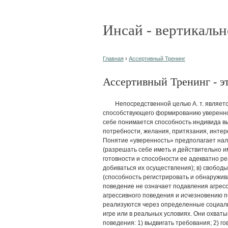
Инсай - вертикальн
Главная
›
Ассертивный Тренинг
Ассертивный Тренинг - эт
Непосредственной целью А. т. является
способствующего формированию увереннос
себе понимается способность индивида вы
потребности, желания, притязания, интерес
Понятие «уверенность» предполагает нали
(разрешать себе иметь и действительно и
готовности и способности ее адекватно р
добиваться их осуществления); в) свобод
(способность регистрировать и обнаружив
поведение не означает подавления агресс
агрессивного поведения и исчезновению по
реализуются через определенные социаль
игре или в реальных условиях. Они охват
поведения: 1) выдвигать требования; 2) го