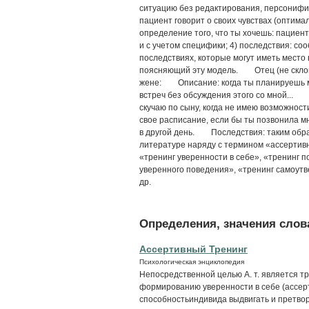
ситуацию без редактирования, персонифик
пациент говорит о своих чувствах (оптима
определение того, что ты хочешь: пациент 
и с учетом специфики; 4) последствия: с
последствиях, которые могут иметь мест
поясняющий эту модель. Отец (не склон
жене: Описание: когда ты планируешь м
встреч без обсуждения этого со мной... Э
скучаю по сыну, когда не имею возможно
свое расписание, если бы ты позвонила мн
в другой день. Последствия: таким обра
литературе наряду с термином «ассертив
«тренинг уверенности в себе», «тренинг п
уверенного поведения», «тренинг самоутв
др.
Определения, значения слова
Ассертивный Тренинг
Психологическая энциклопедия
Непосредственной целью А. т. является т
формированию уверенности в себе (ассер
способностьиндивида выдвигать и претвор