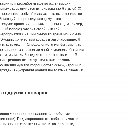
ации или разработки в деталях; 2) эмоции:
льным здесь является использование Я-языка); 3)
просит (не требует) и делает это ясно, конкретно
ообщающий говорит слушающему о тех
о в случае принятия просьбы. Приведем пример,
ный к опеке) говорит своей бывшей
ероприятия с нашим сыном во время моих с ним
моции: ...я чувствую досаду и разочарование. Я
сти видеть его. Определение: я мог бы изменить
е заранее, за несколько дней, и увиделся бы с ним
зом, мы могли бы сделать то, что хотели. В
ный тренинг» используются также термины
овышения чувства уверенности в себе», «тренинг
ерждения», «тренинг умения настоять на своем» и
 в других словарях:
ренинг уверенного поведения, способствующего
тивности). Под уверенностью в себе понимается
ять в жизнь собственные цели, потребности,