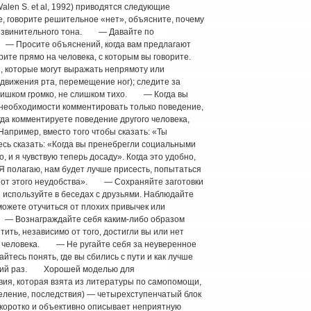
alen S. et al, 1992) приводятся следующие
 говорите решительное «нет», объясните, почему
о извинительного тона. — Давайте по
 — Просите объяснений, когда вам предлагают
е прямо на человека, с которым вы говорите.
, которые могут выражать непрямоту или
 движения рта, перемещение ног); следите за
слишком громко, не слишком тихо. — Когда вы
 необходимости комментировать только поведение,
а комментируете поведение другого человека,
Например, вместо того чтобы сказать: «Ты
есь сказать: «Когда вы пренебрегли социальными
 и я чувствую теперь досаду». Когда это удобно,
 полагаю, нам будет лучше присесть, попытаться
ся от этого неудобства». — Сохраняйте заготовки
и используйте в беседах с друзьями. Наблюдайте
можете отучиться от плохих привычек или
 — Вознаграждайте себя каким-либо образом
тить, независимо от того, достигли вы или нет
о человека. — Не ругайте себя за неуверенное
йтесь понять, где вы сбились с пути и как лучше
ющий раз. Хорошей моделью для
ия, которая взята из литературы по самопомощи,
еление, последствия) — четырехступенчатый блок
 коротко и объективно описывает неприятную