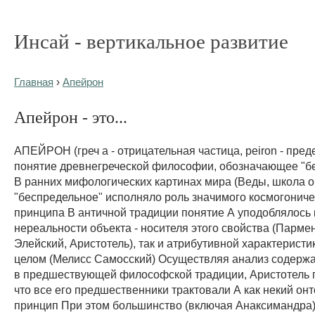
Инсай - вертикальное развитие
Главная
›
Апейрон
Апейрон - это...
АПЕЙРОН (греч а - отрицательная частица, peiron - преде
понятие древнегреческой философии, обозначающее "б
В ранних мифологических картинах мира (Веды, школа о
"беспредельное" исполняло роль значимого космогониче
принципа В античной традиции понятие А уподоблялось 
нереальности объекта - носителя этого свойства (Парме
Элейский, Аристотель), так и атрибутивной характеристи
целом (Мелисс Самосский) Осуществляя анализ содержа
в предшествующей философской традиции, Аристотель 
что все его предшественники трактовали А как некий он
принцип При этом большинство (включая Анаксимандра