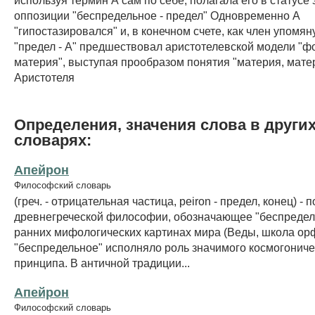
оппозиции "беспредельное - предел" Одновременно А
"гипостазировался" и, в конечном счете, как член упомя
"предел - А" предшествовал аристотелевской модели "ф
материя", выступая прообразом понятия "материя, мате
Аристотеля
Определения, значения слова в други
словарях:
Апейрон
Философский словарь
(греч. - отрицательная частица, peiron - предел, конец) - 
древнегреческой философии, обозначающее "беспредел
ранних мифологических картинах мира (Веды, школа орфи
"беспредельное" исполняло роль значимого космогониче
принципа. В античной традиции...
Апейрон
Философский словарь