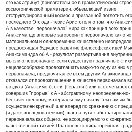
его как атрибут (прилагательное в грамматическом строе
космогонической праматерии, объемлющей извне
отструктурированный космос и призванной поглотить его
последнего Отсюда - тезис Аристотеля о том, что Анакс
А в качестве "первоначала" мира как принцип всех при
Анаксимандр впервые заговорил о первоначале как о че
материальном и одновременно качественно неопределе
предвосхищая будущее развитие философских идей Мы
Анаксимандра об А - результат развертывания внутренн
мысли о первоначале: если существуют различные стихи
нецелесообразно провозглашать какую-то одну из них в р
первоначала, предпочитая ее всем другим Анакисмандр
отказался от провозглашения в качестве первоначала во
воздуха (Анаксимен), огня (Гераклит) или всех четырех с
совершив "прорыв" к А - абстрактному, неопределен-но-
бескачественному, материальному началу Тем самым б
осуществлен крупный шаг вперед по сравнению с пред
(и даже последователями), шаг на пути к абстрагирован
первоначала как общего, не ассоциируемого с конкретно
качественной стихией Платоновско-пифагорейская трад
используя термин А сам по себе, полагала его в статусе