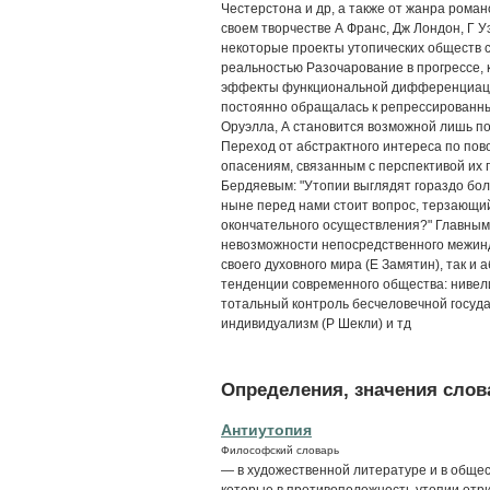
Честерстона и др, а также от жанра рома
своем творчестве А Франс, Дж Лондон, Г Уэ
некоторые проекты утопических обществ 
реальностью Разочарование в прогрессе,
эффекты функциональной дифференциации
постоянно обращалась к репрессированн
Оруэлла, А становится возможной лишь пос
Переход от абстрактного интереса по пов
опасениям, связанным с перспективой их
Бердяевым: "Утопии выглядят гораздо бол
ныне перед нами стоит вопрос, терзающий
окончательного осуществления?" Главным
невозможности непосредственного межинд
своего духовного мира (Е Замятин), так 
тенденции современного общества: нивел
тотальный контроль бесчеловечной госуд
индивидуализм (Р Шекли) и тд
Определения, значения слова
Антиутопия
Философский словарь
— в художественной литературе и в обще
которые в противоположность утопии отр