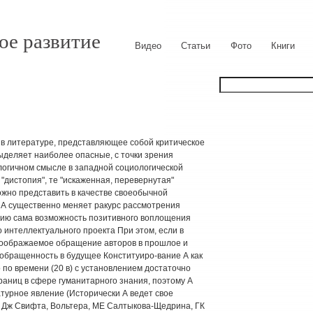
ое развитие
Видео
Статьи
Фото
Книги
 литературе, представляющее собой критическое
ыделяет наиболее опасные, с точки зрения
логичном смысле в западной социологической
"дистопия", те "искаженная, перевернутая"
 можно представить в качестве своеобычной
А существенно меняет ракурс рассмотрения
нию сама возможность позитивного воплощения
 интеллектуального проекта При этом, если в
воображаемое обращение авторов в прошлое и
 обращенность в будущее Конституиро-вание А как
 по времени (20 в) с установлением достаточно
аниц в сфере гуманитарного знания, поэтому А
турное явление (Исторически А ведет свое
 Дж Свифта, Вольтера, МЕ Салтыкова-Щедрина, ГК