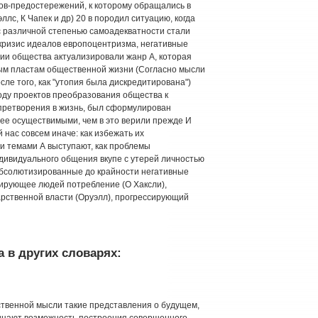
нов-предостережений, к которому обращались в
ллс, К Чапек и др) 20 в породил ситуацию, когда
с различной степенью самоадекватности стали
 кризис идеалов европоцентризма, негативные
 общества актуализировали жанр А, которая
ым пластам общественной жизни (Согласно мысли
ле того, как "утопия была дискредитирована")
оду проектов преобразования общества к
 претворения в жизнь, был сформулирован
ее осуществимыми, чем в это верили прежде И
 нас совсем иначе: как избежать их
и темами А выступают, как проблемы
ивидуального общения вкупе с утерей личностью
и абсолютизированные до крайности негативные
ирующее людей потребление (О Хаксли),
арственной власти (Оруэлл), прогрессирующий
 в других словарях:
ственной мысли такие представления о будущем,
ицают возможность построения совершенного