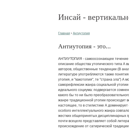
Инсай - вертикальн
Главная
›
Антиутопия
Антиутопия - это...
АНТИУТОПИЯ - самоосознающее течение в
описание общества утопического типа А в
авторов, общественные тенденции (В ана
литературе употребляются также понятия 
утопия, и "какотопия", те "страна зла") А
саморефлексии жанра социальной утопии 
идеального социума: подвергается сомне
какого бы то ни было преобразовательного
жанре традиционной утопии происходит 
настоящее, то в стилистике А доминирует
особого интеллектуального жанра совпало
жестких общепринятых дисциплинарных гр
почти всецело представляет собой литера
происхождение от сатирической традиции