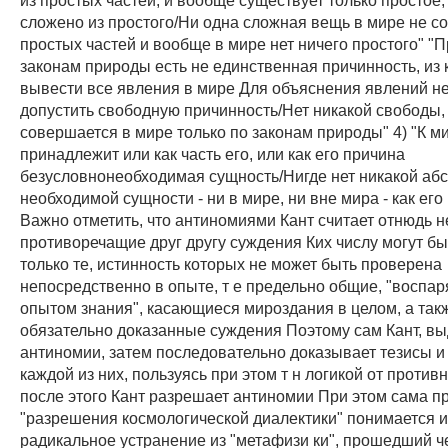
сложено из простого/Ни одна сложная вещь в мире не со
простых частей и вообще в мире нет ничего простого" "
законам природы есть не единственная причинность, из
вывести все явления в мире Для объяснения явлений н
допустить свободную причинность/Нет никакой свободы,
совершается в мире только по законам природы" 4) "К м
принадлежит или как часть его, или как его причина
безусловнонеобходимая сущность/Нигде нет никакой аб
необходимой сущности - ни в мире, ни вне мира - как его
Важно отметить, что антиномиями Кант считает отнюдь 
противоречащие друг другу суждения Ких числу могут б
только те, истинность которых не может быть проверена
непосредственно в опыте, т е предельно общие, "воспа
опытом знания", касающиеся мироздания в целом, а так
обязательно доказанные суждения Поэтому сам Кант, в
антиномии, затем последовательно доказывает тезисы и
каждой из них, пользуясь при этом т н логикой от против
после этого Кант разрешает антиномии При этом сама п
"разрешения космологической диалектики" понимается и
радикальное устранение из "метафизи ки", прошедший ч