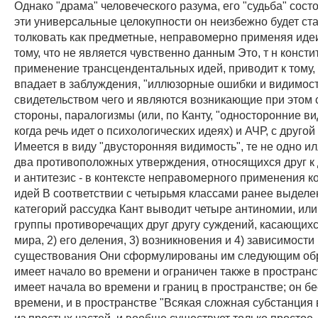
Однако "драма" человеческого разума, его "судьба" состо
эти универсальные целокупности он неизбежно будет ст
толковать как предметные, неправомерно применяя идеи
тому, что не является чувственно данным Это, т н конст
применение трансцендентальных идей, приводит к тому, 
впадает в заблуждения, "иллюзорные ошибки и видимост
свидетельством чего и являются возникающие при этом 
стороны, паралогизмы (или, по Канту, "односторонние ви
когда речь идет о психологических идеях) и АЧР, с друго
Имеется в виду "двусторонняя видимость", те не одно и
два противоположных утверждения, относящихся друг к д
и антитезис - в контексте неправомерного применения к
идей В соответствии с четырьмя классами ранее выдел
категорий рассудка Кант выводит четыре антиномии, или
группы противоречащих друг другу суждений, касающихс
мира, 2) его деления, 3) возникновения и 4) зависимости
существования Они сформулированы им следующим обр
имеет начало во времени и ограничен также в простран
имеет начала во времени и границ в пространстве; он бе
времени, и в пространстве "Всякая сложная субстанция 
из простых частей, и вообще существует только простое, 