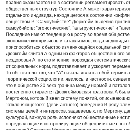
правил оказывается не в состоянии регламентировать 
общественных структур Состояние А может характеризо
отдельного индивида, находящегося в состоянии конфли
обществом В "Самоубийстве" Дюркгейм выделил три ти
самоубийств: "эгоистические", "альтруистические" и "ан
Последние имеют тенденцию к росту во время обществе
экономических кризисов и катаклизмов, когда индивиды 
приспособиться к быстро изменяющейся социальной си
Дюркгейм считал А одним из факторов общественного з
нездоровья А, по его мнению, порождая систематически
от социальных норм, подготавливает и ускоряет переме
То обстоятельство, что "А" начала являть собой термин
теоретической социологии, явилось, в частности, свидете
что в обществе 20 века граница между нормой и патолог
постепенно стирается Дюркгеймовская трактовка А была
Мертоном, который ввел систему понятий, описывающи
"отклоняющегося" (деви-антного) поведения В ряду эле
системы целей и интересов, задаваемых, по Мертону, д
культурой, важную роль исполняют общественные инсти
определяющие и контролирующие общепринятые спосо
этих целей Согласно Мертону, девиантное поведение мо