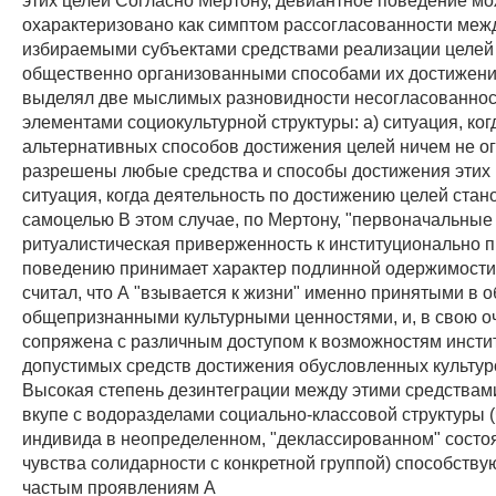
охарактеризовано как симптом рассогласованности меж
избираемыми субъектами средствами реализации целей
общественно организованными способами их достижени
выделял две мыслимых разновидности несогласованно
элементами социокультурной структуры: а) ситуация, ко
альтернативных способов достижения целей ничем не ог
разрешены любые средства и способы достижения этих ц
ситуация, когда деятельность по достижению целей стан
самоцелью В этом случае, по Мертону, "первоначальные
ритуалистическая приверженность к институционально 
поведению принимает характер подлинной одержимости
считал, что А "взывается к жизни" именно принятыми в 
общепризнанными культурными ценностями, и, в свою о
сопряжена с различным доступом к возможностям инсти
допустимых средств достижения обусловленных культур
Высокая степень дезинтеграции между этими средствам
вкупе с водоразделами социально-классовой структуры (
индивида в неопределенном, "деклассированном" состоя
чувства солидарности с конкретной группой) способству
частым проявлениям А