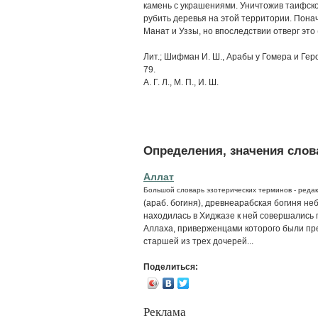
камень с украшениями. Уничтожив таифск
рубить деревья на этой территории. Пона
Манат и Уззы, но впоследствии отверг это 
Лит.; Шифман И. Ш., Арабы у Гомера и Геро
79.
А. Г. Л., М. П., И. Ш.
Определения, значения слова
Аллат
Большой словарь эзотерических терминов - редак
(араб. богиня), древнеарабская богиня не
находилась в Хиджазе к ней совершались 
Аллаха, приверженцами которого были пр
старшей из трех дочерей...
Поделиться:
Реклама