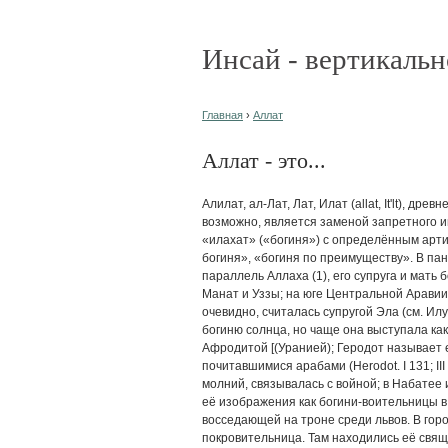
Инсай - вертикальн
Главная
›
Аллат
Аллат - это...
Алилат, ал-Лат, Лат, Илат (allat, It'lt), др
возможно, является заменой запретного 
«илахат» («богиня») с определённым арти
богиня», «богиня по преимуществу». В па
параллель Аллаха (1), его супруга и мать 
Манат и Уззы; на юге Центральной Аравии 
очевидно, считалась супругой Эла (см. Илу
богиню солнца, но чаще она выступала ка
Афродитой [(Уранией); Геродот называет 
почитавшимися арабами (Herodot. I 131; III
молний, связывалась с войной; в Набатее
её изображения как богини-воительницы в 
восседающей на троне среди львов. В горо
покровительница. Там находились её свящ