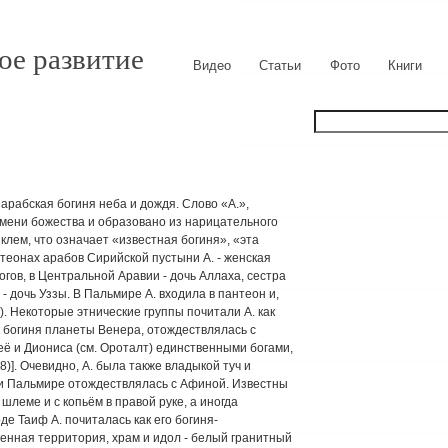
ое развитие
Видео
Статьи
Фото
Книги
евнеарабская богиня неба и дождя. Слово «А.»,
имени божества и образовано из нарицательного
клем, что означает «известная богиня», «эта
нтеонах арабов Сирийской пустыни А. - женская
богов, в Центральной Аравии - дочь Аллаха, сестра
- дочь Уззы. В Пальмире А. входила в пантеон и,
). Некоторые этнические группы почитали А. как
к богиня планеты Венера, отождествлялась с
её и Диониса (см. Ороталт) единственными богами,
 8)]. Очевидно, А. была также владыкой туч и
 и Пальмире отождествлялась с Афиной. Известны
шлеме и с копьём в правой руке, а иногда
де Таиф А. почиталась как его богиня-
енная территория, храм и идол - белый гранитный