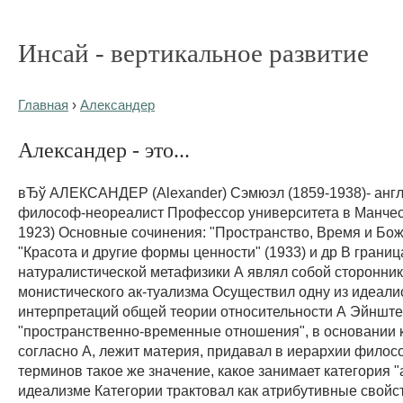
Инсай - вертикальное развитие
Главная
›
Александер
Александер - это...
вЂў АЛЕКСАНДЕР (Alexander) Сэмюэл (1859-1938)- анг
философ-неореалист Профессор университета в Манчес
1923) Основные сочинения: "Пространство, Время и Боже
"Красота и другие формы ценности" (1933) и др В грани
натуралистической метафизики А являл собой сторонни
монистического ак-туализма Осуществил одну из идеали
интерпретаций общей теории относительности А Эйншт
"пространственно-временные отношения", в основании 
согласно А, лежит материя, придавал в иерархии филос
терминов такое же значение, какое занимает категория "
идеализме Категории трактовал как атрибутивные свойст