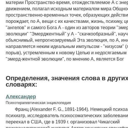
материи Пространство-время, отождествляемое А с эне
движением, полагал исходным материалом мира Общно
пространственно-временных точек, образующих действи
порождает, по А, вещи с их качествами, жизнь, психику, ц
"ангелов" и самого Бога А - один из авторов теории "эм
эволюции" "Эмерджентный" у А - "скачкообразный", науч
объяснимый, непрогнозируемый Эта эволюция, по А, ин
направляется неким идеальным импульсом - "низусом" (ла
порыв), устремленным к новому Целью и недосягаемым
"эмерд-жентной эволюции", по мнению А, является Бог
Определения, значения слова в други
словарях:
Александер
Психотерапевтическая энциклопедия
Франц (Alexander F. G., 1891-1964). Немецкий психоа
психиатр, исследователь психосоматических заболеваний
переехал в США, где в 1939 г. организовал Чикагский
психоаналитический институт. Автор концепции специфи