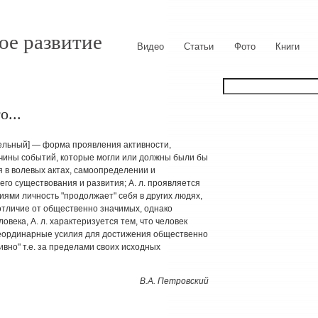
ое развитие
Видео
Статьи
Фото
Книги
о...
тельный] — форма проявления активности,
чины событий, которые могли или должны были бы
бя в волевых актах, самоопределении и
его существования и развития; А. л. проявляется
ниями личность "продолжает" себя в других людях,
 отличие от общественно значимых, однако
века, А. л. характеризуется тем, что человек
неординарные усилия для достижения общественно
ивно" т.е. за пределами своих исходных
В.А. Петровский