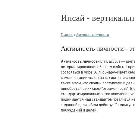
Инсай - вертикальн
Главная
›
Активность личности
Активность личности - эт
Активность личности
[лат. activus — дея
детерминированная образом себя как при
состояться в мире. А. л. обнаруживает се
самополагании человека как источника сво
также в том, что своими поступками и дея
приобретая в них свою "отраженность". В
стандартизированных актов поведения чело
поднимается над стандартом, реализуя 
заданной цели, и/или действуя "надситуат
побуждений и целей.