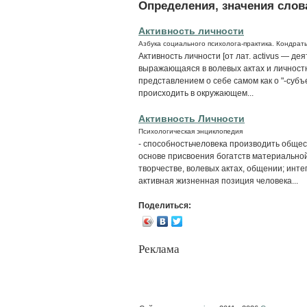
Определения, значения слова
Активность личности
Азбука социального психолога-практика. Кондрать
Активность личности [от лат. activus — д
выражающаяся в волевых актах и личнос
представлением о себе самом как о "-субъ
происходить в окружающем...
Активность Личности
Психологическая энциклопедия
- способностьчеловека производить обще
основе присвоения богатств материальной
творчестве, волевых актах, общении; инте
активная жизненная позиция человека...
Поделиться:
Реклама