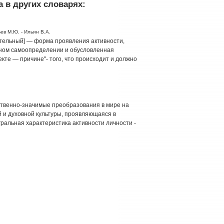
 в других словарях:
ев М.Ю. - Ильин В.А.
еятельный] — форма проявления активности,
тном самоопределении и обусловленная
екте — причине"- того, что происходит и должно
ственно-значимые преобразования в мире на
 и духовной культуры, проявляющаяся в
гральная характеристика активности личности -