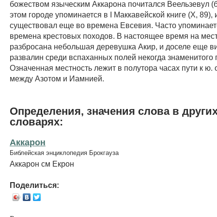
божеством языческим Аккарона почитался Веельзевул (б
этом городе упоминается в I Маккавейской книге (X, 89), 
существовал еще во времена Евсевия. Часто упоминаетс
времена крестовых походов. В настоящее время на мес
разбросана небольшая деревушка Акир, и доселе еще в
развалин среди вспаханных полей некогда знаменитого 
Означенная местность лежит в полутора часах пути к ю. 
между Азотом и Иамнией.
Определения, значения слова в други
словарях:
Аккарон
Библейская энциклопедия Брокгауза
Аккарон см Екрон
Поделиться: