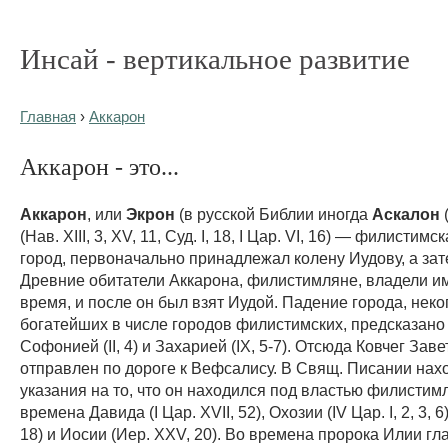
Инсай - вертикальное развитие
Главная
›
Аккарон
Аккарон - это...
Аккарон
, или
Экрон
(в русской Библии иногда
Аскалон
(Нав. XIII, 3, XV, 11, Суд. I, 18, I Цар. VI, 16) — филистимс
город, первоначально принадлежал колену Иудову, а зат
Древние обитатели Аккарона, филистимляне, владели и
время, и после он был взят Иудой. Падение города, неко
богатейших в числе городов филистимских, предсказано
Софонией (II, 4) и Захарией (IX, 5-7). Отсюда Ковчег Зав
отправлен по дороге к Вефсалису. В Свящ. Писании нах
указания на то, что он находился под властью филистим
времена Давида (I Цар. XVII, 52), Охозии (IV Цар. I, 2, 3, 6)
18) и Иосии (Иер. XXV, 20). Во времена пророка Илии г