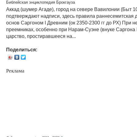
Библейская энциклопедия Брокгауза
Аккад (шумер Агаде), город на севере Вавилонии (Быт 10
подтверждают надписи, здесь правила раннесемитская 
основ Саргоном I Древним (ок 2350-2300 гг до РХ) При н
преемниках, особенно при Нарам-Суэне (внуке Саргона I
царство, простиравшееся на...
Поделиться:
Реклама