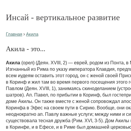
Инсай - вертикальное развитие
Главная
›
Акила
Акила - это...
Акила
(орел) (Деян. XVIII, 2) — еврей, родом из Понта, в
Изгнанный из Рима по указу императора Клавдия, пре
всем иудеям оставить этот город, он с женой своей При
в Коринф и жил там во время первого посещения этого г
Павлом (Деян. XVIII, 1), занимаясь скиноделанием (устр
шатров). Ап. Павел, по прибытии в Коринф, был гостепр
доме Акилы. Он также вместе с женой сопровождал апос
Коринфа в Эфес на своем пути в Сирию. Вообще, они о
неоднократно ап. Павлу важные услуги; между ними и с
существовала тесная дружба (Рим. XVI, 3-5). Дом Акилы
в Коринфе, и в Ефесе, и в Риме был домашней церковью