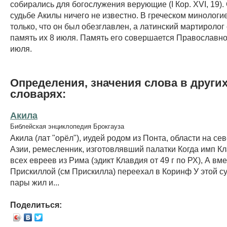
собирались для богослужения верующие (I Кор. XVI, 19)
судьбе Акилы ничего не известно. В греческом минологи
только, что он был обезглавлен, а латинский мартиролог
память их 8 июля. Память его совершается Православн
июля.
Определения, значения слова в други
словарях:
Акила
Библейская энциклопедия Брокгауза
Акила (лат "орёл"), иудей родом из Понта, области на с
Азии, ремесленник, изготовлявший палатки Когда имп К
всех евреев из Рима (эдикт Клавдия от 49 г по РХ), А вм
Прискиллой (см Прискилла) переехал в Коринф У этой с
пары жил и...
Поделиться: