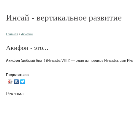
Инсай - вертикальное развитие
Главная
›
Акифон
Акифон - это...
Акифон
(добрый брат) (Иудифь VIII, I) — один из предков Иудифи, сын Ил
Поделиться:
Реклама