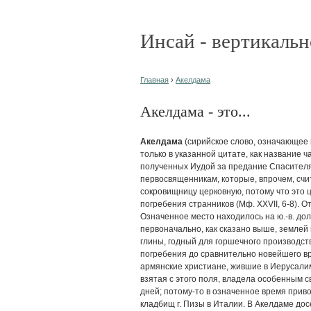
Инсай - вертикальн
Главная
›
Акелдама
Акелдама - это...
Акелдама
(сирийское слово, означающее п
только в указанной цитате, как название ч
полученных Иудой за предание Спасителя
первосвященникам, которые, впрочем, сч
сокровищницу церковную, потому что это ц
погребения странников (Мф. XXVII, 6-8). 
Означенное место находилось на ю.-в. дол
первоначально, как сказано выше, землей 
глины, годный для горшечного производс
погребения до сравнительно новейшего вр
армянские христиане, жившие в Иерусалим
взятая с этого поля, владела особенным с
дней; потому-то в означенное время прив
кладбищ г. Пизы в Италии. В Акелдаме до