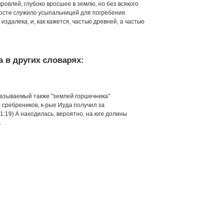
овлей, глубоко вросшее в землю, но без всякого
ности служило усыпальницей для погребения
здалека, и, как кажется, частью древней, а частью
 в других словарях:
 называемый также "землей горшечника"
 сребреников, к-рые Иуда получил за
1:19) А находилась, вероятно, на юге долины
.