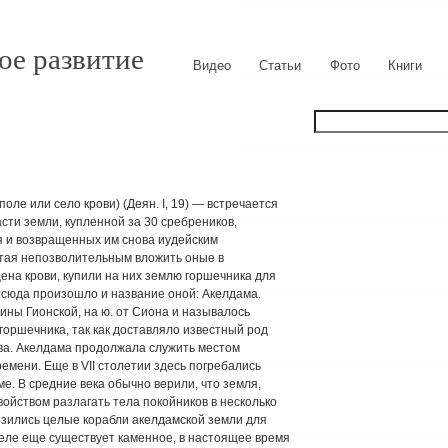
ое развитие
Видео
Статьи
Фото
Книги
оле или село крови) (Деян. I, 19) — встречается
асти земли, купленной за 30 сребреников,
 и возвращенных им снова иудейским
итая непозволительным вложить оные в
ена крови, купили на них землю горшечника для
Отсюда произошло и название оной: Акелдама.
ины Гионской, на ю. от Сиона и называлось
горшечника, так как доставляло известный род
тва. Акелдама продолжала служить местом
емени. Еще в VII столетии здесь погребались
е. В средние века обычно верили, что земля,
войством разлагать тела покойников в несколько
озились целые корабли акелдамской земли для
селе еще существует каменное, в настоящее время