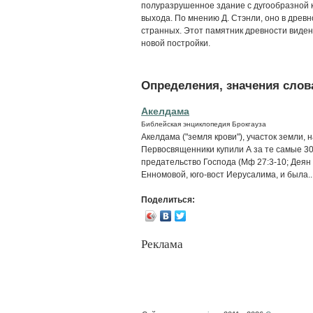
полуразрушенное здание с дугообразной кр
выхода. По мнению Д. Стэнли, оно в древ
странных. Этот памятник древности виден и
новой постройки.
Определения, значения слова
Акелдама
Библейская энциклопедия Брокгауза
Акелдама ("земля крови"), участок земли,
Первосвященники купили А за те самые 30
предательство Господа (Мф 27:3-10; Деян 
Енномовой, юго-вост Иерусалима, и была..
Поделиться:
Реклама