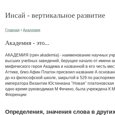
Инсай - вертикальное развитие
Главная
›
Академия
Академия - это...
АКАДЕМИЯ (греч akademia) - наименование научных уч
высших учебных заведений, берущее начало от имени а
мифического героя Академа и названной в его честь мес
Аттике, близ Афин Платон присвоил название А основан
до нэ философской школе, закрытой в 529 по распоряж
императора Византии Юстиниана "Новая" платоновская А
одно время руководимая М Фичино, была учреждена К М
Флоренции
Определения, значения слова в други