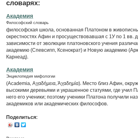
словарях:
Академия
Философский словарь
философская школа, основанная Платоном в живописн
окрестностях Афин и просуществовавшая с 1У по 1 вв. до
зависимости от эволюции платоновского учения различ
академию (Спевсипп, Ксенократ) и Новую академию (Ар
Карнеад).
Академия
Энциклопедия мифологии
(Academia, Αχαδήμεια, Άχαδημία). Место близ Афин, окру
высокими деревьями и украшенное статуями, где учил П
него его ученики; поэтому ученики Платона получили на
академиков или академических философов.
Поделиться: