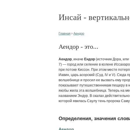
Инсай - вертикальн
Главная
›
Аендор
Аендор - это...
Аендор
, иначе
Ендор
(источник Дора, или и
7) — город или селение в колене Иссаха
при потоке Киссон. При этом месте потер
Иавин, царь асорский (Суд. IV и V). Сюда
волшебнице и просил ее вызвать ему проро
показывают путешественникам пещеру в не
якобы жила эта волшебница. Теперь на м
названием Эндур. В скалах действительно 
которой явилась Саулу тень пророка Саму
Определения, значения слова
Аендор