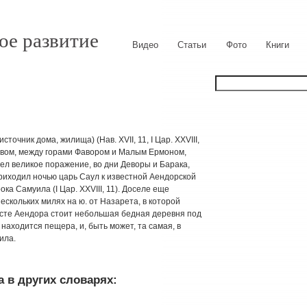
ое развитие
Видео
Статьи
Фото
Книги
сточник дома, жилища) (Нав. XVII, 11, I Цар. XXVIII,
ровом, между горами Фавором и Малым Ермоном,
пел великое поражение, во дни Деворы и Барака,
 приходил ночью царь Саул к известной Аендорской
ка Самуила (I Цар. XXVIII, 11). Доселе еще
скольких милях на ю. от Назарета, в которой
есте Аендора стоит небольшая бедная деревня под
находится пещера, и, быть может, та самая, в
ила.
 в других словарях: