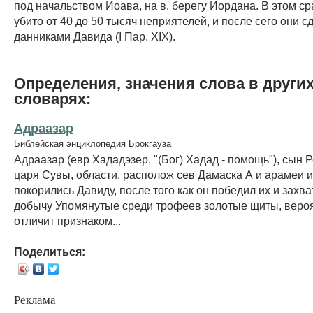
под начальством Иоава, на в. берегу Иордана. В этом с
убито от 40 до 50 тысяч неприятелей, и после сего они с
данниками Давида (I Пар. XIX).
Определения, значения слова в други
словарях:
Адраазар
Библейская энциклопедия Брокгауза
Адраазар (евр Хададэзер, "(Бог) Хадад - помощь"), сын 
царя Сувы, области, располож сев Дамаска А и арамеи 
покорились Давиду, после того как он победил их и захв
добычу Упомянутые среди трофеев золотые щиты, веро
отличит признаком...
Поделиться:
Реклама