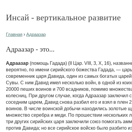
Инсай - вертикальное развитие
Главная
›
Адраазар
Адраазар - это...
Адраазар
(помощь Гадада) (II Цар. VIII, 3, X, 16), названн
вероятно, по имени сирийского божества Гадада, — царь
современник царя Давида, один из самых богатых царей
Сувы. С ним Давид имел несколько войн, в одной из коих
20000 пеших воинов и 700 всадников, помимо множеств
колесниц. При другом случае, когда Адраазар заключил с
соседним царем, Давид снова разбил его и взял в плен 
воинов. В числе воинской добычи находились золотые щ
множество серебра и меди. По прошествии нескольких л
три других сирийских царя заключили союз помогать ам
против Давида; но все сирийское войско было разбито и