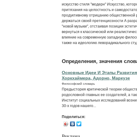
искусство стиля "модерн" Искусство, кот
притязания на целостность и самодостато
продуктивному отрицанию общественной р
держаться своей претенциозности А раз
"новой музыки", отстаивая позиции эстет
вернуться к классической или реалистичес
влияние на современную западную филосо
также на идеологию леворадикального сту
Определения, значения слова
Основные Идеи И Этапы Развития
Хоркхаймера, Адорно, Маркузе
Философский словарь
Предыстория критической теории общества
родословной главных ее создателей, а та
Институт социальных исследований возник
30-х годов нашего...
Поделиться:
Реклама