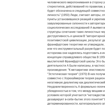
человеческого миропонимания в сторону 
стереотипов, действований по правилам, 
будет обозначена в следующей совместно
личность" (1950) Люди, считают авторы, 
пункты установившихся реакций и укрепи
завуалированные склонности к авторитар
социологических исследований А выявил 
структуры сочетание таких личностных чер
деструктивность и цинизм В "авторитарно
позитивистской цивилизации, результат д
франкфуртские теоретики не утверждали
или что инструментальный разум будет по
историзма они надеялись подготовить в и
концепции справедливого общества В 1950
мыслителей Франкфуртской школы Это бы
деятельности А Были написаны, в частно
произведения: "К метакритике эпистемологи
"Эстетическая теория" (1970) В них полу
совместно с Хоркхаймером теория рацион
негативную диалектику как диалектически
Неудовлетворенность А формально-логич
убежденностью в том, что между вещами и
условиях которой угнетается "нетождествен
дезавуирует в-себе-бытие этого понятия"
детерминированности, категориального а