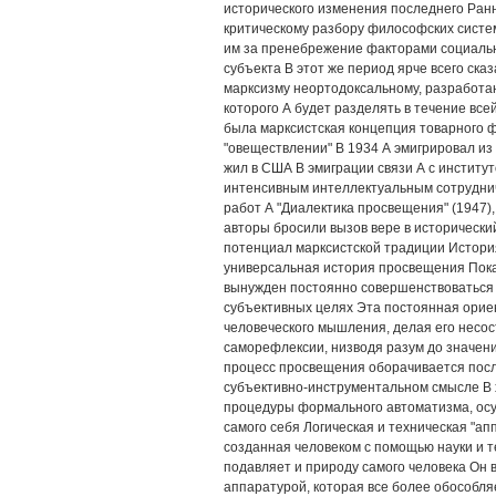
исторического изменения последнего Ра
критическому разбору философских систем
им за пренебрежение факторами социальн
субъекта В этот же период ярче всего ска
марксизму неортодоксальному, разработа
которого А будет разделять в течение в
была марксистская концепция товарного 
"овеществлении" В 1934 А эмигрировал из
жил в США В эмиграции связи А с институ
интенсивным интеллектуальным сотруднич
работ А "Диалектика просвещения" (1947)
авторы бросили вызов вере в исторически
потенциал марксистской традиции История
универсальная история просвещения Показ
вынужден постоянно совершенствоваться 
субъективных целях Эта постоянная орие
человеческого мышления, делая его несо
саморефлексии, низводя разум до значени
процесс просвещения оборачивается пос
субъективно-инструментальном смысле В х
процедуры формального автоматизма, осу
самого себя Логическая и техническая "а
созданная человеком с помощью науки и т
подавляет и природу самого человека Он
аппаратурой, которая все более обособля