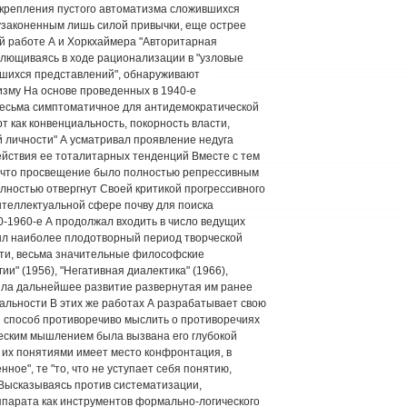
укрепления пустого автоматизма сложившихся
узаконенным лишь силой привычки, еще острее
й работе А и Хоркхаймера "Авторитарная
сплющиваясь в ходе рационализации в "узловые
вшихся представлений", обнаруживают
изму На основе проведенных в 1940-е
весьма симптоматичное для антидемократической
т как конвенциальность, покорность власти,
й личности" А усматривал проявление недуга
ействия ее тоталитарных тенденций Вместе с тем
, что просвещение было полностью репрессивным
лностью отвергнут Своей критикой прогрессивного
нтеллектуальной сфере почву для поиска
-1960-е А продолжал входить в число ведущих
л наиболее плодотворный период творческой
сти, весьма значительные философские
и" (1956), "Негативная диалектика" (1966),
чила дальнейшее развитие развернутая им ранее
альности В этих же работах А разрабатывает свою
й способ противоречиво мыслить о противоречиях
еским мышлением была вызвана его глубокой
 их понятиями имеет место конфронтация, в
ное", те "то, что не уступает себя понятию,
 Высказываясь против систематизации,
ппарата как инструментов формально-логического