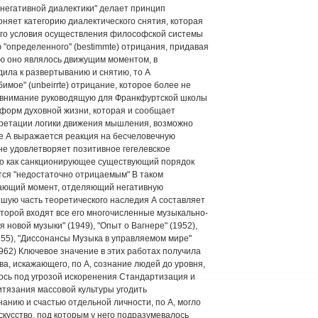
негативной диалектики" делает принцип
оняет категорию диалектического снятия, которая
ого условия осуществления философской системы
 "определенного" (bestimmte) отрицания, придавая
лю оно являлось движущим моментом, в
дила к развертыванию и снятию, то А
бимое" (unbeirrte) отрицание, которое более не
о внимание руководящую для Франкфуртской школы
 форм духовной жизни, которая и сообщает
претации логики движения мышления, возможно
ике А выражается реакция на бесчеловечную
не удовлетворяет позитивное гегелевское
его как санкционирующее существующий порядок
тся "недостаточно отрицаемым" В таком
ающий момент, отделяющий негативную
йшую часть теоретического наследия А составляет
оторой входят все его многочисленные музыкально-
новой музыки" (1949), "Опыт о Вагнере" (1952),
955), "Диссонансы Музыка в управляемом мире"
1962) Ключевое значение в этих работах получила
тва, искажающего, по А, сознание людей до уровня,
ось под угрозой искоренения Стандартизация и
тязания массовой культуры угодить
анию и счастью отдельной личности, по А, могло
скусство, под которым у него подразумевалось