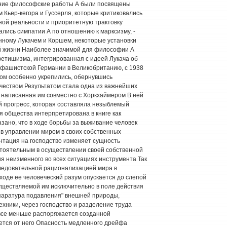
нние философские работы А были посвящены
 Кьер-кегора и Гуссерля, которые критиковались
ой реальности и приоритетную трактовку
зались симпатии А по отношению к марксизму, -
нному Лукачем и Коршем, некоторые установки
сей жизни Наиболее значимой для философии А
фетишизма, интегрированная с идеей Лукача об
 фашистской Германии в Великобританию, с 1938
том особенно укрепились, обернувшись
еством Результатом стала одна из важнейших
, написанная им совместно с Хоркхаймером В ней
й прогресс, которая составляла незыблемый
 общества интерпретирована в книге как
ано, что в ходе борьбы за выживание человек
в управлении миром в своих собственных
нтация на господство изменяет сущность
стоятельным в осуществлении своей собственной
я неизменного во всех ситуациях инструмента Так
ледовательной рационализацией мира в
оде ее человеческий разум опускается до слепой
ществляемой им исключительно в поле действия
ппаратура подавления" внешней природы,
ехники, через господство и разделение труда
 все меньше распоряжается созданной
ется от него Опасность медленного дрейфа