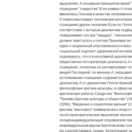
мышления, А основным принципом своей "
отрицания "тождества" В ее рамках А откл
вменялась Гегелем в качестве непременн
А переосмысливает гегелевскую категорию
отрицанию другое значение Если по Геге
соответствии с которым диалектика подво
поворачивает его как "твердое", "непоколе
должно приступать к снятию Принимая в
идею о социальной обусловленности всех
социальный подтекст адорновской интер
подчеркнуть, что и в негативной диалект
общественно-историческую реальность А 
отрицание, поскольку он рассматривает 
вещей Последний, по мнению А, оказывае
истолковании отрицания содержится реш
диалектику А от диалектики Гегеля Важне
философская критика культуры, в сферу к
критические работы Среди них "Философия 
"Призмы Критика культуры и общество" (1
(1956), "Введение в социологию музыки" (
критика "массового" коммерческого искусс
на котором критическое мышление оказал
псевдоиндивидуализация опровергали при
индивидуальным вкусам Критическому созн
бы способствовать только "аутентичное" и