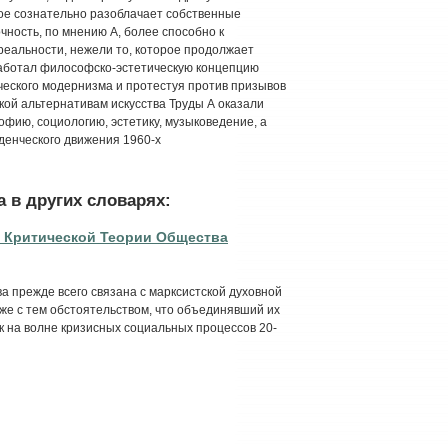
орое сознательно разоблачает собственные
чность, по мнению А, более способно к
еальности, нежели то, которое продолжает
работал философско-эстетическую концепцию
ического модернизма и протестуя против призывов
кой альтернативам искусства Труды А оказали
фию, социологию, эстетику, музыковедение, а
денческого движения 1960-х
 в других словарях:
 Критической Теории Общества
 прежде всего связана с марксистской духовной
кже с тем обстоятельством, что объединявший их
 на волне кризисных социальных процессов 20-