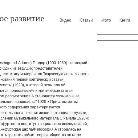
ое развитие
Видео
Статьи
Фото
Книги
sengrund-Adorno) Теодор (1903-1969) - немецкий
ор Один из ведущих представителей
 в эстетику модернизма Творческую деятельность
икования первой критической статьи
ость" (1920), в которой речь шла об
ются полемические и критические статьи
ом рассмотрения А становятся музыкальные
ального ландшафта" 1920-х При этом метод
ного содержания характеризуется
ительности, а когнитивного потенциала музыки,
ыслении музыкального материала С начала 1920-х
нкфуртского института социальных исследований,
ранкфуртская школаФилософия А строилась на
гать критике любые теории общества по мере