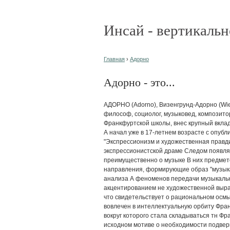
Инсай - вертикальн
Главная
›
Адорно
Адорно - это...
АДОРНО (Adorno), Визенгрунд-Адорно (Wie
философ, социолог, музыковед, композит
Франкфуртской школы, внес крупный вклад
А начал уже в 17-летнем возрасте с опубл
"Экспрессионизм и художественная правдив
экспрессионистской драме Следом появля
преимущественно о музыке В них предмет
направления, формирующие образ "музык
анализа А феноменов передачи музыкаль
акцентированием не художественной выраз
что свидетельствует о рациональном осм
вовлечен в интеллектуальную орбиту Фра
вокруг которого стала складываться тн Ф
исходном мотиве о необходимости подвер