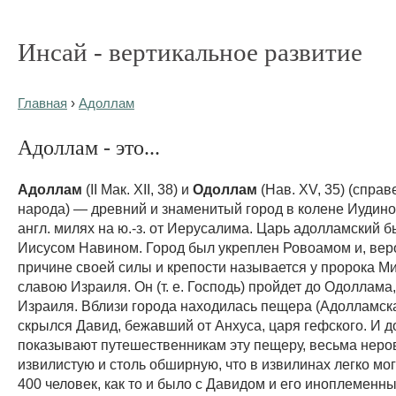
Инсай - вертикальное развитие
Главная
›
Адоллам
Адоллам - это...
Адоллам
(II Мак. XII, 38) и
Одоллам
(Нав. XV, 35) (спра
народа) — древний и знаменитый город в колене Иудино
англ. милях на ю.-з. от Иерусалима. Царь адолламский 
Иисусом Навином. Город был укреплен Ровоамом и, вер
причине своей силы и крепости называется у пророка Мих
славою Израиля. Он (т. е. Господь) пройдет до Одоллама
Израиля. Вблизи города находилась пещера (Адолламска
скрылся Давид, бежавший от Анхуса, царя гефского. И 
показывают путешественникам эту пещеру, весьма неро
извилистую и столь обширную, что в извилинах легко мог
400 человек, как то и было с Давидом и его иноплеменн