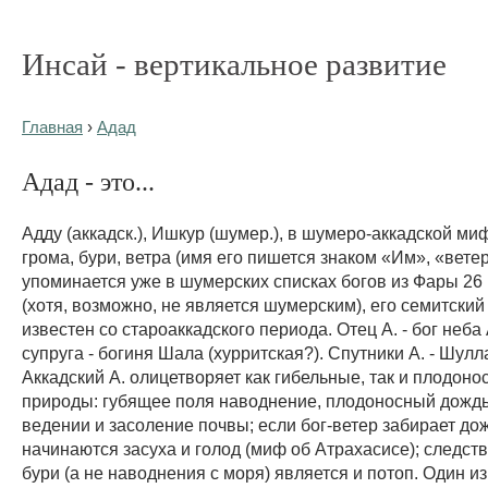
Инсай - вертикальное развитие
Главная
›
Адад
Адад - это...
Адду (аккадск.), Ишкур (шумер.), в шумеро-аккадской ми
грома, бури, ветра (имя его пишется знаком «Им», «вете
упоминается уже в шумерских списках богов из Фары 26 в.
(хотя, возможно, не является шумерским), его семитский
известен со староаккадского периода. Отец А. - бог неба 
супруга - богиня Шала (хурритская?). Спутники А. - Шулл
Аккадский А. олицетворяет как гибельные, так и плодон
природы: губящее поля наводнение, плодоносный дождь;
ведении и засоление почвы; если бог-ветер забирает до
начинаются засуха и голод (миф об Атрахасисе); следс
бури (а не наводнения с моря) является и потоп. Один из 