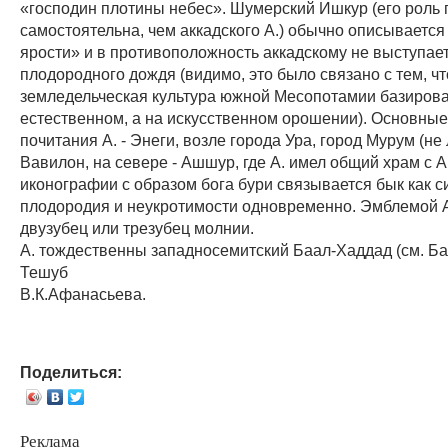
«господин плотины небес». Шумерский Ишкур (его роль 
самостоятельна, чем аккадского А.) обычно описывается
ярости» и в противоположность аккадскому не выступает
плодородного дождя (видимо, это было связано с тем, чт
земледельческая культура южной Месопотамии базирова
естественном, а на искусственном орошении). Основные
почитания А. - Энеги, возле города Ура, город Мурум (не
Вавилон, на севере - Ашшур, где А. имел общий храм с А
иконографии с образом бога бури связывается бык как 
плодородия и неукротимости одновременно. Эмблемой 
двузубец или трезубец молнии.
А. тождественны западносемитский Баал-Хаддад (см. Бал
Тешуб
В.К.Афанасьева.
Поделиться:
Реклама