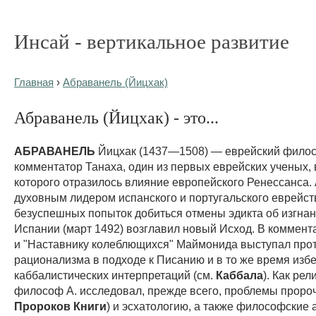
Инсай - вертикальное развитие
Главная
›
Абраванель (Йицхак)
Абраванель (Йицхак) - это...
АБРАВАНЕЛЬ
Йицхак (1437—1508) — еврейский фило
комментатор Танаха, один из первых еврейских ученых, 
которого отразилось влияние европейского Ренессанса. 
духовным лидером испанского и португальского еврейст
безуспешных попыток добиться отмены эдикта об изгнан
Испании (март 1492) возглавил новый Исход. В коммент
и "Наставнику колеблющихся" Маймонида выступал прот
рационализма в подходе к Писанию и в то же время изб
каббалистических интерпретаций (см.
Каббала
). Как ре
философ А. исследовал, прежде всего, проблемы пророч
Пророков Книги
) и эсхатологию, а также философские 