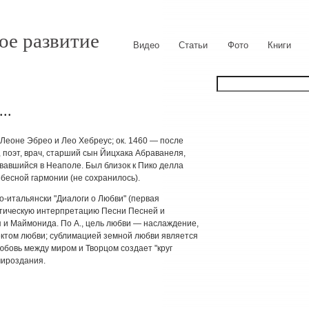
ое развитие
Видео
Статьи
Фото
Книги
..
 Леоне Эбрео и Лео Хебреус; ок. 1460 — после
поэт, врач, старший сын Йицхака Абраванеля,
вавшийся в Неаполе. Был близок к Пико делла
бесной гармонии (не сохранилось).
-итальянски "Диалоги о Любви" (первая
тическую интерпретацию Песни Песней и
 и Маймонида. По А., цель любви — наслаждение,
ктом любви; сублимацией земной любви является
юбовь между миром и Творцом создает "круг
мироздания.