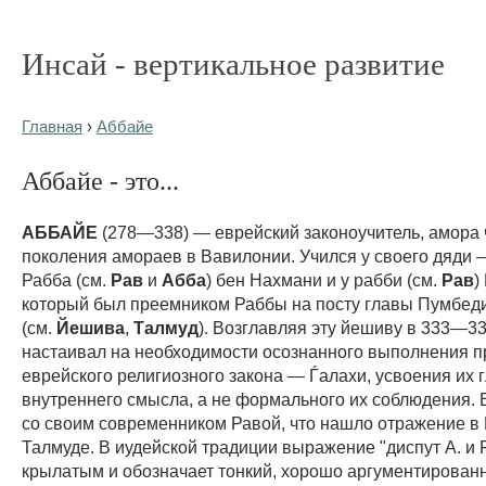
Инсай - вертикальное развитие
Главная
›
Аббайе
Аббайе - это...
АББАЙЕ
(278—338) — еврейский законоучитель, амора 
поколения амораев в Вавилонии. Учился у своего дяди 
Рабба (см.
Рав
и
Абба
) бен Нахмани и у рабби (см.
Рав
)
который был преемником Раббы на посту главы Пумбед
(см.
Йешива
,
Талмуд
). Возглавляя эту йешиву в 333—33
настаивал на необходимости осознанного выполнения 
еврейского религиозного закона — Ѓалахи, усвоения их 
внутреннего смысла, а не формального их соблюдения. 
со своим современником Равой, что нашло отражение в
Талмуде. В иудейской традиции выражение "диспут А. и 
крылатым и обозначает тонкий, хорошо аргументированн