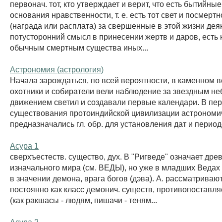
первонач. тот, кто утверждает и верит, что есть бытийны
основания нравственности, т. е. есть тот свет и посмерт
(награда или расплата) за свершенные в этой жизни деян
потусторонний смысл в принесении жертв и даров, есть
обычным смертным существа иных...
Астрономия (астрология)
Начала зарождаться, по всей вероятности, в каменном ве
охотники и собиратели вели наблюдение за звездным не
движением светил и создавали первые календари. В пе
существования протоиндийской цивилизации астрономич
предназначались гл. обр. для установления дат и периодо
Асура 1
сверхъестеств. существо, дух. В "Ригведе" означает дре
изначального мира (см. ВЕДЫ), но уже в младших Ведах
в значении демона, врага богов (дэва). А. рассматриваю
постоянно как класс демонич. существ, противопоставл
(как ракшасы - людям, пишачи - теням...
Асура 2