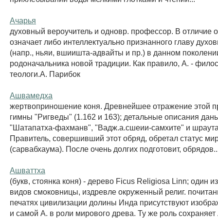
Ачарья
духовный вероучитель и одновр. профессор. В отличие от
означает либо интеллектуально признанного главу духо
(напр., ньяи, вшиишта-адвайты и пр.) в данном поколени
родоначальника новой традиции. Как правило, А. - фил
теологи.А. Парибок
Ашвамедха
жертвоприношение коня. Древнейшее отражение этой пр
гимны "Ригведы" (1.162 и 163); детальные описания дан
"Шатапатха-фахманв", "Вадж.а.сшеии-самхите" и шраута
Правитель, совершивший этот обряд, обретал статус м
(сарвабхаума). После очень долгих подготовит, обрядов..
Ашваттха
(букв, стоянка коня) - дерево Ficus Religiosa Linn; один и
видов смоковницы, издревле окруженный религ. почитан
печатях цивилизации долины Инда присутствуют изобра
и самой А. в роли мирового древа. Ту же роль сохраняет 