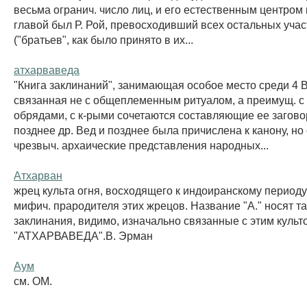
весьма огранич. число лиц, и его естественным центром
главой был Р. Рой, превосходивший всех остальных уча
("братьев", как было принято в их...
атхарваведа
"Книга заклинаний", занимающая особое место среди 4 
связанная не с общеплеменным ритуалом, а преимущ. 
обрядами, с к-рыми сочетаются составляющие ее загов
позднее др. Вед и позднее была причислена к канону, но
чрезвыч. архаические представления народных...
Атхарван
жрец культа огня, восходящего к индоиранскому периоду;
мифич. прародителя этих жрецов. Название "А." носят та
заклинания, видимо, изначально связанные с этим культо
"АТХАРВАВЕДА".В. Эрман
Аум
см. ОМ.