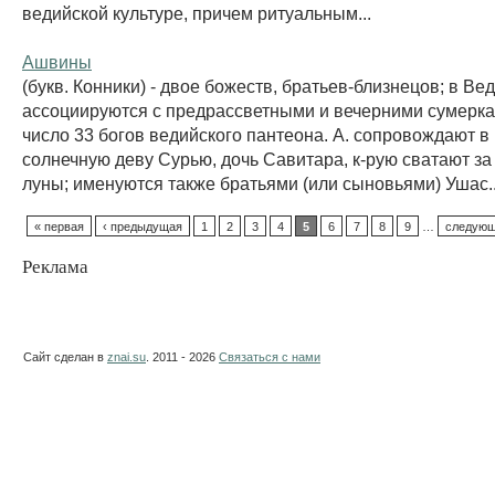
ведийской культуре, причем ритуальным...
Ашвины
(букв. Конники) - двое божеств, братьев-близнецов; в Ве
ассоциируются с предрассветными и вечерними сумерка
число 33 богов ведийского пантеона. А. сопровождают в
солнечную деву Сурью, дочь Савитара, к-рую сватают за
луны; именуются также братьями (или сыновьями) Ушас..
« первая
‹ предыдущая
1
2
3
4
5
6
7
8
9
…
следующ
Реклама
Сайт сделан в
znai.su
. 2011 - 2026
Связаться с нами