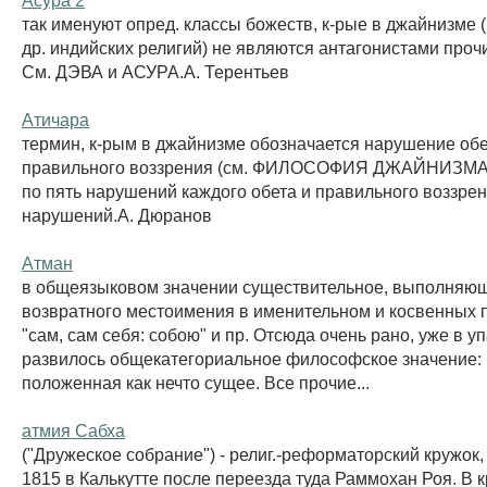
так именуют опред. классы божеств, к-рые в джайнизме (
др. индийских религий) не являются антагонистами проч
См. ДЭВА и АСУРА.А. Терентьев
Атичара
термин, к-рым в джайнизме обозначается нарушение обе
правильного воззрения (см. ФИЛОСОФИЯ ДЖАЙНИЗМА)
по пять нарушений каждого обета и правильного воззрени
нарушений.А. Дюранов
Атман
в общеязыковом значении существительное, выполняю
возвратного местоимения в именительном и косвенных па
"сам, сам себя: собою" и пр. Отсюда очень рано, уже в 
развилось общекатегориальное философское значение:
положенная как нечто сущее. Все прочие...
атмия Сабха
("Дружеское собрание") - религ.-реформаторский кружок,
1815 в Калькутте после переезда туда Раммохан Роя. В 