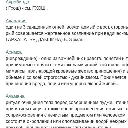
Ауробиндо
( Гхош) - см. ГХОШ .
Ахавания
один из 3 священных огней, возжигаемый с вост. стороны
рый совершается жертвенное возлияние при ведическом
ГАРХАПАТЬЯ, ДАКШИНА).В. Эрман
Ахимса
(невреждение) - одно из важнейших нравств. понятий и 
принимаемых почти всеми школами индийской философ
мимансы, признающей кровавые жертвоприношения) и 
объеме и со всей строгостью - джайнизмом. Понимается к
причинения вреда, порчи или ущерба любой живой...
Ачамана
ритуал очищения тела перед совершением пуджи, чтени
принятием пищи, а также после произнесения лживых сл
соприкосновения с нечистым предметом или человеком.
состоит в окроплении или ополаскивании водой нек-рых 
прихлебывании воды мелкими глотками и чтении...