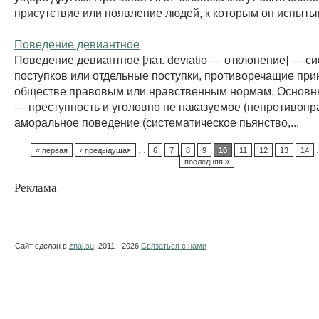
присутствие или появление людей, к которым он испытыв
Поведение девиантное
Поведение девиантное [лат. deviatio — отклонение] — с
поступков или отдельные поступки, противоречащие при
обществе правовым или нравственным нормам. Основны
— преступность и уголовно не наказуемое (непротивопр
аморальное поведение (систематическое пьянство,...
« первая
‹ предыдущая
…
6
7
8
9
10
11
12
13
14
последняя »
Реклама
Сайт сделан в
znai.su
. 2011 - 2026
Связаться с нами