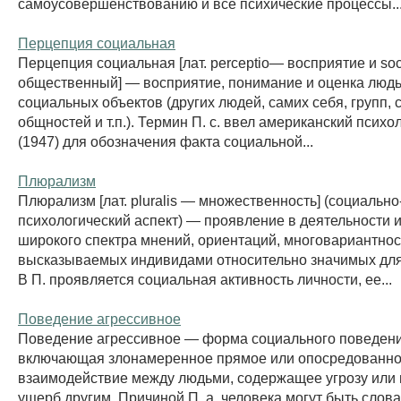
самоусовершенствованию и все психические процессы..
Перцепция социальная
Перцепция социальная [лат. perceptio— восприятие и soc
общественный] — восприятие, понимание и оценка люд
социальных объектов (других людей, самих себя, групп,
общностей и т.п.). Термин П. с. ввел американский психо
(1947) для обозначения факта социальной...
Плюрализм
Плюрализм [лат. pluralis — множественность] (социально
психологический аспект) — проявление в деятельности 
широкого спектра мнений, ориентаций, многовариантнос
высказываемых индивидами относительно значимых для 
В П. проявляется социальная активность личности, ее...
Поведение агрессивное
Поведение агрессивное — форма социального поведени
включающая злонамеренное прямое или опосредованн
взаимодействие между людьми, содержащее угрозу или
ущерб другим. Причиной П. а. человека могут быть слова