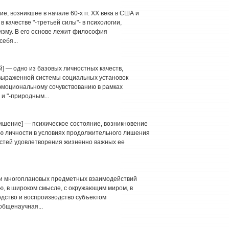
, возникшее в начале 60-х гг. XX века в США и
качестве "-третьей силы"- в психологии,
изму. В его основе лежит философия
ебя...
й] — одно из базовых личностных качеств,
выраженной системы социальных установок
-эмоциональному сочувствованию в рамках
и "-природным...
 лишение] — психическое состояние, возникновение
ю личности в условиях продолжительного лишения
стей удовлетворения жизненно важных ее
 и многоплановых предметных взаимодействий
ю, в широком смысле, с окружающим миром, в
одство и воспроизводство субъектом
общенаучная...