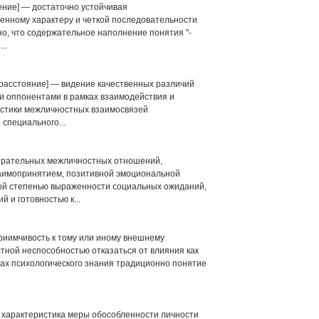
жение] — достаточно устойчивая
енному характеру и четкой последовательности
о, что содержательное наполнение понятия "-
..
— расстояние] — видение качественных различий
и оппонентами в рамках взаимодействия и
истики межличностных взаимосвязей
 специального...
бирательных межличностных отношений,
аимопринятием, позитивной эмоциональной
й степенью выраженности социальных ожиданий,
 и готовностью к...
риимчивость к тому или иному внешнему
остной неспособностью отказаться от влияния как
ках психологического знания традиционно понятие
 характеристика меры обособленности личности