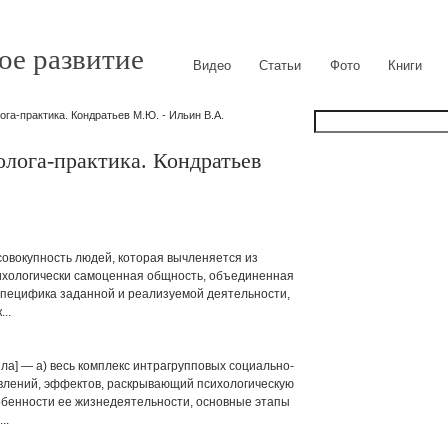
ое развитие
Видео
Статьи
Фото
Книги
ога-практика. Кондратьев М.Ю. - Ильин В.А.
олога-практика. Кондратьев
совокупность людей, которая вычленяется из
сихологически самоценная общность, объединенная
 специфика заданной и реализуемой деятельности,
..
ила] — а) весь комплекс интрагрупповых социально-
явлений, эффектов, раскрывающий психологическую
обенности ее жизнедеятельности, основные этапы
..