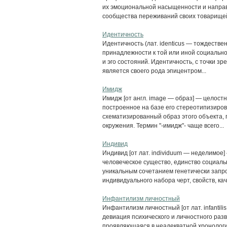
их эмоциональной насыщенности и напра
сообщества переживаний своих товарищей п
Идентичность
Идентичность (лат. identicus — тождеств
принадлежности к той или иной социальн
и эго состояний. Идентичность, с точки зр
является своего рода эпицентром...
Имидж
Имидж [от англ. image — образ] — целост
построенное на базе его стереотипизиро
схематизированный образ этого объекта, 
окружения. Термин "-имидж"- чаще всего...
Индивид
Индивид [от лат. individuum — неделимое
человеческое существо, единство социаль
уникальным сочетанием генетически запр
индивидуального набора черт, свойств, каче
Инфантилизм личностный
Инфантилизм личностный [от лат. infantil
девиация психического и личностного разв
проявляющаяся в неадекватной хронологи