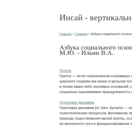
Инсай - вертикальн
Главная
›
Словари
› Азбука социального психол
Азбука социального псих
М.Ю. - Ильин В.А.
Группа
Группа — четко ограниченная в размерах 
широкого социума как некая отдельная п
в логике каких-либо значимых оснований:
социально оцениваемая принадлежность к.
Групповая динамика
Групповая динамика [от греч. dynamis — с
психологических процессов, феноменов, 
природу существования малой группы, ос
ее жизненного пути и функционирования с.