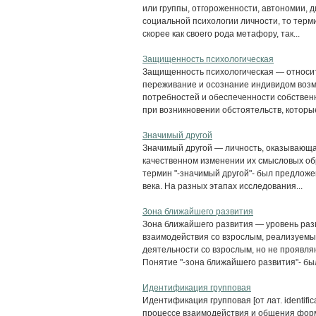
или группы, отгороженности, автономии, д
социальной психологии личности, то терм
скорее как своего рода метафору, так...
Защищенность психологическая
Защищенность психологическая — относи
переживание и осознание индивидом возм
потребностей и обеспеченности собствен
при возникновении обстоятельств, которые 
Значимый другой
Значимый другой — личность, оказывающая
качественном изменении их смысловых об
термин "-значимый другой"- был предложен
века. На разных этапах исследования...
Зона ближайшего развития
Зона ближайшего развития — уровень разв
взаимодействия со взрослым, реализуемы
деятельности со взрослым, но не проявл
Понятие "-зона ближайшего развития"- был
Идентификация групповая
Идентификация групповая [от лат. identif
процессе взаимодействия и общения фор