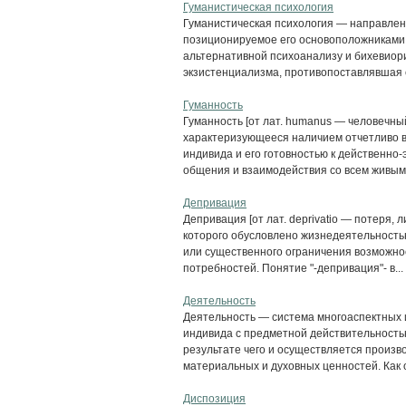
Гуманистическая психология
Гуманистическая психология — направление
позиционируемое его основоположниками в 
альтернативной психоанализу и бихевиор
экзистенциализма, противопоставлявшая с
Гуманность
Гуманность [от лат. humanus — человечны
характеризующееся наличием отчетливо 
индивида и его готовностью к действенно
общения и взаимодействия со всем живым 
Депривация
Депривация [от лат. deprivatio — потеря,
которого обусловлено жизнедеятельность
или существенного ограничения возможно
потребностей. Понятие "-депривация"- в...
Деятельность
Деятельность — система многоаспектных
индивида с предметной действительность
результате чего и осуществляется произв
материальных и духовных ценностей. Как 
Диспозиция