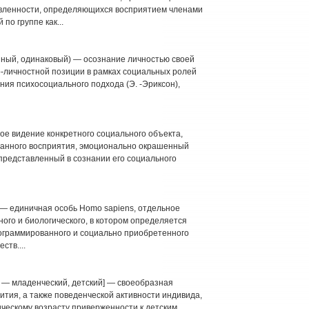
вленности, определяющихся восприятием членами
о группе как...
енный, одинаковый) — осознание личностью своей
о-личностной позиции в рамках социальных ролей
ения психосоциального подхода (Э. -Эриксон),
ное видение конкретного социального объекта,
ванного восприятия, эмоционально окрашенный
представленный в сознании его социального
] — единичная особь Homo sapiens, отдельное
ного и биологического, в котором определяется
ограммированного и социально приобретенного
ств....
is — младенческий, детский] — своеобразная
ития, а также поведенческой активности индивида,
ческому возрасту приверженности к детским