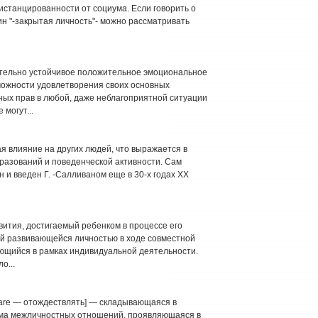
истанцированности от социума. Если говорить о
ин "-закрытая личность"- можно рассматривать
тельно устойчивое положительное эмоциональное
ожности удовлетворения своих основных
ных прав в любой, даже неблагоприятной ситуации
могут...
 влияние на других людей, что выражается в
разований и поведенческой активности. Сам
 и введен Г. -Салливаном еще в 30-х годах XX
ития, достигаемый ребенком в процессе его
й развивающейся личностью в ходе совместной
яющийся в рамках индивидуальной деятельности.
о...
icare — отождествлять] — складывающаяся в
ма межличностных отношений, проявляющаяся в