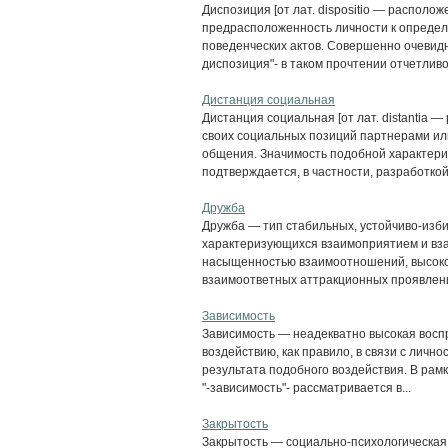
Диспозиция [от лат. dispositio — располо
предрасположенность личности к определ
поведенческих актов. Совершенно очевидн
диспозиция"- в таком прочтении отчетливо.
Дистанция социальная
Дистанция социальная [от лат. distantia 
своих социальных позиций партнерами ил
общения. Значимость подобной характер
подтверждается, в частности, разработкой
Дружба
Дружба — тип стабильных, устойчиво-из
характеризующихся взаимоприятием и вз
насыщенностью взаимоотношений, высоко
взаимоответных аттракционных проявлений
Зависимость
Зависимость — неадекватно высокая восп
воздействию, как правило, в связи с личн
результата подобного воздействия. В рам
"-зависимость"- рассматривается в...
Закрытость
Закрытость — социально-психологическая