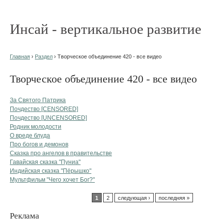
Инсай - вертикальное развитие
Главная
›
Раздел
› Творческое объединение 420 - все видео
Творческое объединение 420 - все видео
За Святого Патрика
Почдество [CENSORED]
Почдество [UNCENSORED]
Родник молодости
О вреде блуда
Про богов и демонов
Сказка про ангелов в правительстве
Гавайская сказка "Пуниа"
Индийская сказка "Пёрышко"
Мультфильм "Чего хочет Бог?"
1
2
следующая ›
последняя »
Реклама