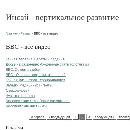
Инсай - вертикальное развитие
Главная
›
Раздел
› BBC - все видео
BBC - все видео
Генная терапия: Взлеты и падения
Досье на ожирение: Рожденные стать толстяками
BBC. Секреты любви
ВВС - Он и она: секреты отношений
Тайная жизнь тела - хронобиология
Загадки Медицины: Гиганты
Сверхчеловек
Чувства человека
Человеческое тело: Грани возможного
Человеческие инстинкты
« первая
‹ предыдущая
1
2
3
следующая ›
послед
Реклама