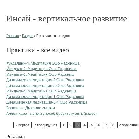
Инсай - вертикальное развитие
Главная
›
Раздел
› Практики - все видео
Практики - все видео
Кундалини-4. Медитация Ошо Раджниша
Мандала-2. Медитация Ошо Раджниша
Мандала-1. Медитация Ошо Раджниш
Динамическая медитация-2 Ошо Раджниша
Динамическая медитация-5 Ошо Раджниша
Мандала-4. Медитация Ошо Раджниша
Динамическая медитация-1 Ошо Раджниша
Динамическая медитация-3,4 Ошо Раджниша
Варанаси. Дыхание смерти.
Аллен Карр - Легкий способ бросить курить (видео)
« первая
‹ предыдущая
1
2
3
4
5
6
7
8
следующая 
Реклама