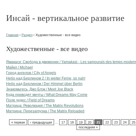
Инсай - вертикальное развитие
Главная
›
Раздел
› Художественные - все видео
Художественные - все видео
Ямакаси: Свобода в движении / Yamakasi - Les samouraïs des temps moder
Майкл / Michael
Город ангелов / City of Angels
Небо над Берлином 2 / In weiter Ferne, so nah!
Небо над Берлином / Der Himmel über Berlin
Знакомьтесь, Джо Блэк / Meet Joe Black
Куда приводят мечты / What Dreams May Come
Поле чудес / Field of Dreams
Матрица: Революция / The Matrix Revolutions
Матрица: Перезагрузка / The Matrix Reloaded
« первая
‹ предыдущая
…
17
18
19
20
21
22
23
24
25
последняя »