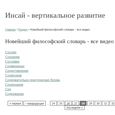
Инсай - вертикальное развитие
Главная
›
Раздел
› Новейший философский словарь - все видео
Новейший философский словарь - все видео
Соссюр
Сознание
Сословие
Солженицын
Сопротивление
Солипсизм
Содержательно-генетическая Логика
Созерцание
Сон
Содержание
« первая
‹ предыдущая
…
24
25
26
27
28
29
30
31
32
последняя »