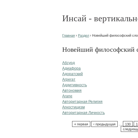
Инсай - вертикальн
Главная
›
Раздел
› Новейший философский слов
Новейший философский сл
Абсурд
Адиафора
Адоратский
Агрегат
Аддитивность
Автономия
Агапе
Авторитарная Религия
Агностицизм
Авторитарная Личность
« первая
‹ предыдущая
…
130
1
следующа