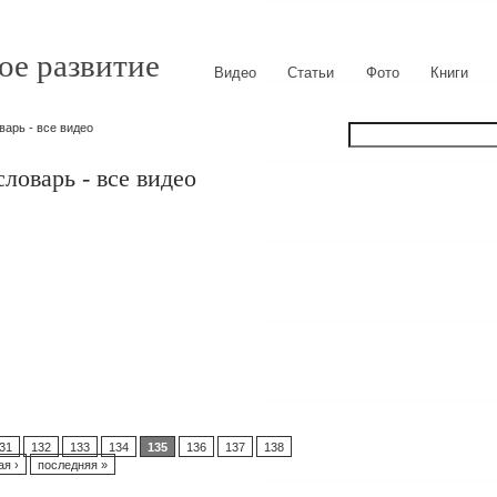
ое развитие
Видео
Статьи
Фото
Книги
арь - все видео
оварь - все видео
31
132
133
134
135
136
137
138
я ›
последняя »