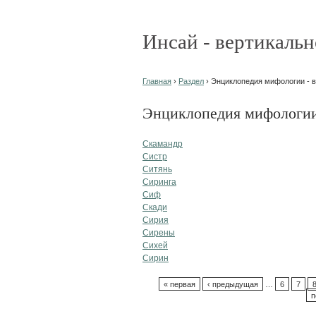
Инсай - вертикальн
Главная
›
Раздел
› Энциклопедия мифологии - в
Энциклопедия мифологии 
Скамандр
Систр
Ситянь
Сиринга
Сиф
Скади
Сирия
Сирены
Сихей
Сирин
« первая
‹ предыдущая
…
6
7
п