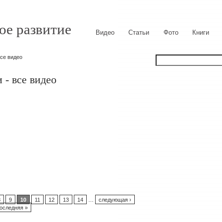
ое развитие
Видео
Статьи
Фото
Книги
се видео
- все видео
8
9
10
11
12
13
14
…
следующая ›
оследняя »