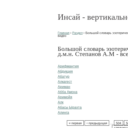
Инсай - вертикальн
Главная
›
Раздел
› Большой словарь эзотерическ
видео
Большой словарь эзотери
д.м.н. Степанов А.М - вс
Арифмантия
Абдукция
Абатур
Алкагест
Ариман
Абба Амона
Аримойя
Алк
Абасы Ырахта
Алинга
« первая
‹ предыдущая
…
504
5
следующа