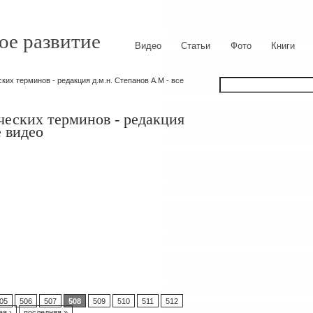
ое развитие
Видео
Статьи
Фото
Книги
их терминов - редакция д.м.н. Степанов А.М - все
ческих терминов - редакция
е видео
05
506
507
508
509
510
511
512
я ›
последняя »