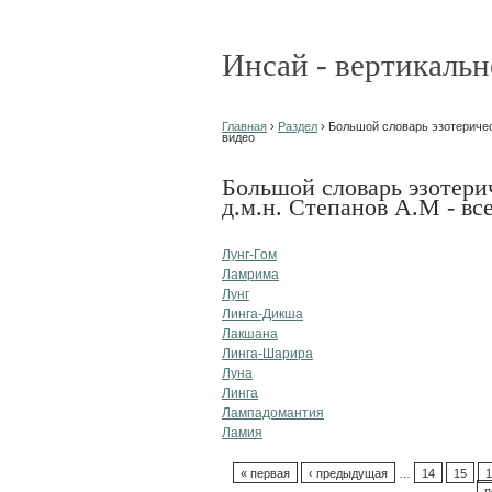
Инсай - вертикальн
Главная
›
Раздел
› Большой словарь эзотерическ
видео
Большой словарь эзотери
д.м.н. Степанов А.М - вс
Лунг-Гом
Ламрима
Лунг
Линга-Дикша
Лакшана
Линга-Шарира
Луна
Линга
Лампадомантия
Ламия
« первая
‹ предыдущая
…
14
15
1
п