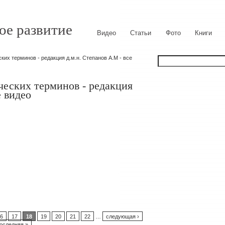
ое развитие
Видео
Статьи
Фото
Книги
их терминов - редакция д.м.н. Степанов А.М - все
ческих терминов - редакция
е видео
6
17
18
19
20
21
22
…
следующая ›
оследняя »