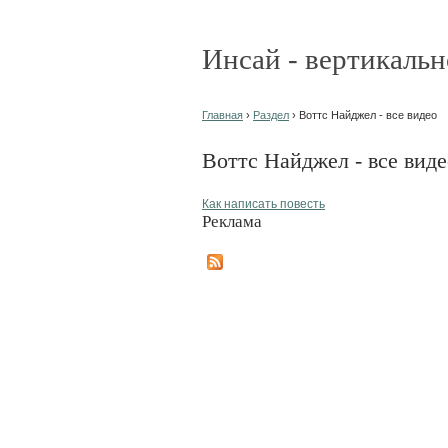
Инсай - вертикальн
Главная
›
Раздел
› Воттс Найджел - все видео
Воттс Найджел - все виде
Как написать повесть
Реклама