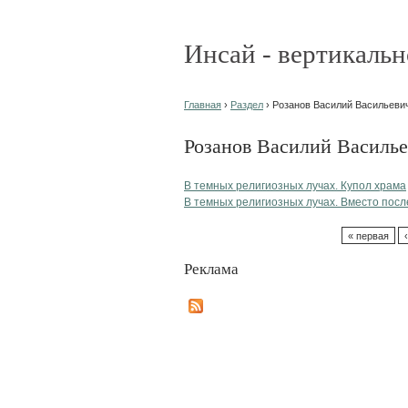
Инсай - вертикальн
Главная
›
Раздел
› Розанов Василий Васильевич
Розанов Василий Васильев
В темных религиозных лучах. Купол храма
В темных религиозных лучах. Вместо пос
« первая
Реклама