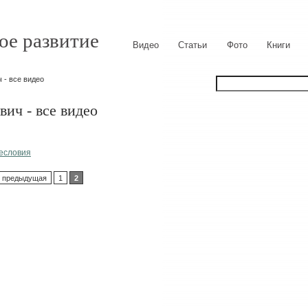
ое развитие
Видео
Статьи
Фото
Книги
 - все видео
ич - все видео
лесловия
‹ предыдущая
1
2